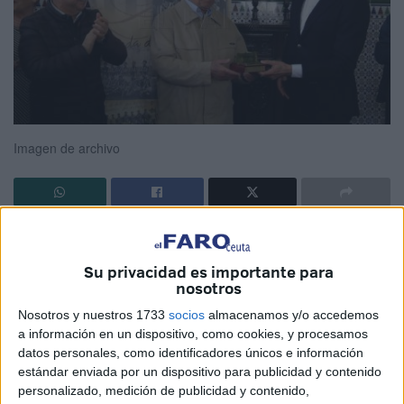
Imagen de archivo
Paco Anta ha fallecido. Un jugador y entrenador ligado
toda su vida al
fútbol
base de Ceuta, pero también un
Su privacidad es importante para
profesional que subió muchas veces el largo del Alfonso
nosotros
Murube siendo lateral derecho del mítico Atlético de Ceuta
Nosotros y nuestros 1733
socios
almacenamos y/o accedemos
de los años sesenta. El conjunto que fue el precursor de la
a información en un dispositivo, como cookies, y procesamos
añorada
Agrupación Deportiva Ceuta
.
datos personales, como identificadores únicos e información
estándar enviada por un dispositivo para publicidad y contenido
En esos momentos en que defendió la camisola del
personalizado, medición de publicidad y contenido,