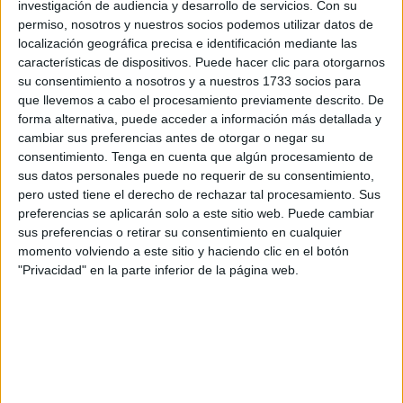
investigación de audiencia y desarrollo de servicios.
Con su
Atlético de Ceuta era el único jugador que se había
permiso, nosotros y nuestros socios podemos utilizar datos de
formado en la cantera caballa y que era muy apreciado por
localización geográfica precisa e identificación mediante las
los aficionados que llenaban el Murube cada quince días.
características de dispositivos. Puede hacer clic para otorgarnos
su consentimiento a nosotros y a nuestros 1733 socios para
Anta jugó en varios equipos locales en su formación.
que llevemos a cabo el procesamiento previamente descrito. De
Además jugó en la selección norteafricana llegando a las
forma alternativa, puede acceder a información más detallada y
cambiar sus preferencias antes de otorgar o negar su
semifinales del Campeonato de España. En su época
consentimiento.
Tenga en cuenta que algún procesamiento de
profesional en los equipos más significativos fueron
sus datos personales puede no requerir de su consentimiento,
Atlético de Ceuta, con el que jugó el ascenso a Primera
pero usted tiene el derecho de rechazar tal procesamiento. Sus
División, y en el Badajoz con el que consiguió el ascenso
preferencias se aplicarán solo a este sitio web. Puede cambiar
a Segunda División.
sus preferencias o retirar su consentimiento en cualquier
momento volviendo a este sitio y haciendo clic en el botón
"Privacidad" en la parte inferior de la página web.