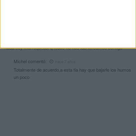
Comments
2
Vox
comentó:
hace 7 años
Pues yo soy de ceuta española y si creo en las vallas,y para
nada soy marroquí,asi q todos no nos identificamos contigo
Michel
comentó:
hace 7 años
Totalmente de acuerdo,a esta tia hay que bajarle los humos
un poco