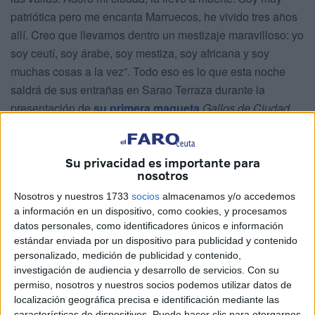
patriótica pero me encanta Marruecos, he vivido tres años
allí. Creo que llevamos dentro un mestizaje maravilloso: yo
soy ceutí, soy árabe, soy mestiza, soy africana y soy
muchas cosas a la vez”. Todo eso es lo que esta noche
saldrá de sus entrañas en Sarao Terraza durante la
presentación de
su primera maqueta
Gallos de Ciudad
,
en la que ha volcado el trabajo de años.
–Emociones. Noche de estreno.
Su privacidad es importante para
nosotros
–Así es. Doce temas. La actuación tendrá dos pases, con
Nosotros y nuestros 1733
socios
almacenamos y/o accedemos
un break de quince minutos. También habrá tres covers
a información en un dispositivo, como cookies, y procesamos
aunque al final siempre tendrán un coletazo mío.
datos personales, como identificadores únicos e información
Realmente, todo es diferente.
estándar enviada por un dispositivo para publicidad y contenido
personalizado, medición de publicidad y contenido,
–¿Comienzas una etapa nueva?
investigación de audiencia y desarrollo de servicios.
Con su
permiso, nosotros y nuestros socios podemos utilizar datos de
–Sí. Gallos de Ciudad es un comienzo nuevo donde me
localización geográfica precisa e identificación mediante las
características de dispositivos. Puede hacer clic para otorgarnos