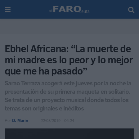
Ebhel Africana: “La muerte de
mi madre es lo peor y lo mejor
que me ha pasado”
Sarao Terraza acogerá este jueves por la noche la
presentación de su primera maqueta en solitario.
Se trata de un proyecto musical donde todos los
temas son originales e inéditos
Por
D. Marín
22/08/2019 - 06:24