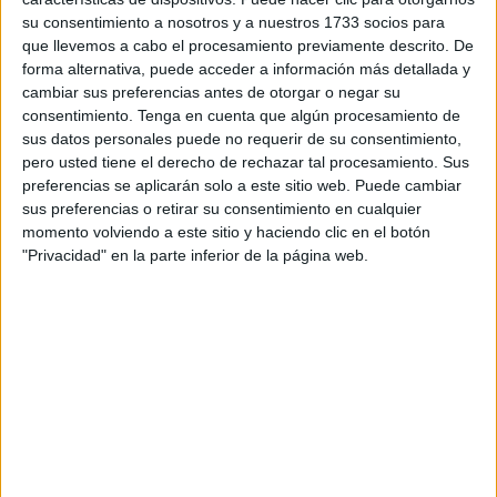
lanzo sola pero sin olvidar a todos mis amigos, a todos los
su consentimiento a nosotros y a nuestros 1733 socios para
que me han hecho crecer en todos mis años de
que llevemos a cabo el procesamiento previamente descrito. De
experiencia musical.
forma alternativa, puede acceder a información más detallada y
cambiar sus preferencias antes de otorgar o negar su
–¿Qué son los ‘gallos de ciudad’?
consentimiento.
Tenga en cuenta que algún procesamiento de
sus datos personales puede no requerir de su consentimiento,
–Tuve un novio del barrio de La Estación donde su vecina
pero usted tiene el derecho de rechazar tal procesamiento. Sus
echaba a los gallos cuando nosotros llegábamos de fiesta
preferencias se aplicarán solo a este sitio web. Puede cambiar
sus preferencias o retirar su consentimiento en cualquier
por la mañana. En una ocasión le dije “si alguna vez saco
momento volviendo a este sitio y haciendo clic en el botón
un disco, le pondré Gallos de Ciudad porque yo soy una
"Privacidad" en la parte inferior de la página web.
gallita”. Eso fue en 2012.
–Parece algo nuevo a todo lo anterior.
–Voy a presentar, por primera vez, una maqueta musical.
Por primera vez, canto algo mío. Llevo escribiendo desde
que tengo uso de razón, desde que era una jovenzuela,
pero siempre se ha quedado en una libreta. Estoy contenta
y, a la vez, nerviosa porque, cuando uno trabaja sobre