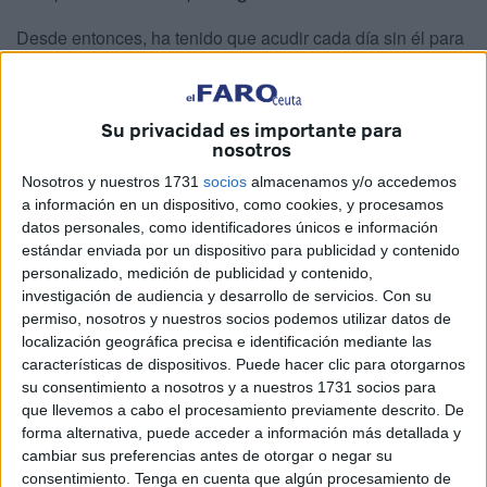
Desde entonces, ha tenido que acudir cada día sin él para
poder asistir a las aulas. Su situación, dice, es injusta
porque
en el reglamento del centro no figura ninguna
prohibición específica sobre el hiyab
, aunque
sí se
Su privacidad es importante para
nosotros
limita el uso de gorras, capuchas o gorros dentro del
edificio
.
Nosotros y nuestros 1731
socios
almacenamos y/o accedemos
a información en un dispositivo, como cookies, y procesamos
La alumna, que ha presentado
más de 11.000 firmas
en
datos personales, como identificadores únicos e información
la Consejería de Educación de La Rioja y ha iniciado una
estándar enviada por un dispositivo para publicidad y contenido
personalizado, medición de publicidad y contenido,
campaña en plataformas digitales, defiende que la
investigación de audiencia y desarrollo de servicios.
Con su
Constitución protege su derecho a la libertad religiosa y de
permiso, nosotros y nuestros socios podemos utilizar datos de
expresión. “Esto no es laicidad, España es democrática y
localización geográfica precisa e identificación mediante las
tiene
una Constitución que hay que cumplir
”, afirmó en
características de dispositivos. Puede hacer clic para otorgarnos
su consentimiento a nosotros y a nuestros 1731 socios para
declaraciones públicas. Asegura además que lleva el velo
que llevemos a cabo el procesamiento previamente descrito. De
por decisión propia y que considera humillante que se le
forma alternativa, puede acceder a información más detallada y
obligue a retirarlo.
cambiar sus preferencias antes de otorgar o negar su
consentimiento.
Tenga en cuenta que algún procesamiento de