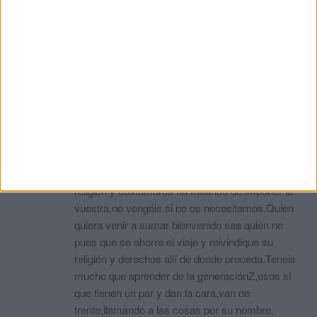
tenéis que acatar con lo que aquí se cree y con lo
que aquí se práctica,ya tenemos nuestra
cultura,nuestras religión y costumbres,
respetamos las vuestras pero no son
compatibles.
Cuando se viene a un País que no es el vuestro o
cuando lo hicieron vuestros progenitores se viene
a trabajar y a respetar, además se viene a
mostrar agradecimiento y respeto por haberos
acogido y daros una vida mejor, y se acepta con
nuestra forma de ser y de pensar,con nuestra
religión y costumbres no tratando de imponer la
vuestra,no vengáis si no os necesitamos.Quien
quiera venir a sumar bienvenido sea quien no
pues que se ahorre el viaje y reivindique su
religión y derechos allí de donde proceda.Teneis
mucho que aprender de la generaciónZ,esos si
que tienen un par y dan la cara,van de
frente,llamando a las cosas por su nombre,