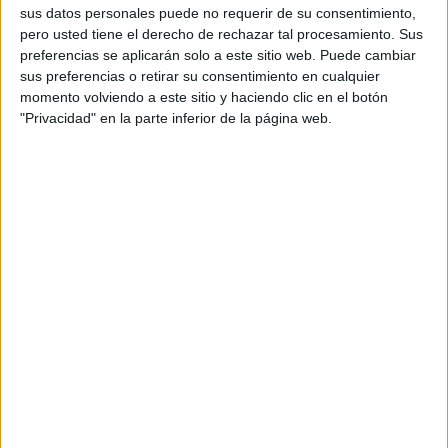
“No es un trozo de tela, sino un
sus datos personales puede no requerir de su consentimiento,
pero usted tiene el derecho de rechazar tal procesamiento. Sus
símbolo de empoderamiento
preferencias se aplicarán solo a este sitio web. Puede cambiar
sus preferencias o retirar su consentimiento en cualquier
femenino"
momento volviendo a este sitio y haciendo clic en el botón
"Privacidad" en la parte inferior de la página web.
En contraste, el debate
en Ceuta
ha seguido
un camino
muy distinto
. En un reciente pleno de la Asamblea, una
propuesta del MDyC
instó a la institución a posicionarse
de forma clara frente a cualquier intento de prohibir el uso
del hiyab y otros símbolos religiosos en espacios públicos.
Su portavoz, Fatima Hamed, defendió que “no estamos
hablando de un trozo de tela, sino de
un símbolo de
empoderamiento femenino
, que representa pluralidad y
libertad”.
La iniciativa recibió
el respaldo de la mayoría de las
formaciones políticas, incluido el PP
, que subrayó que