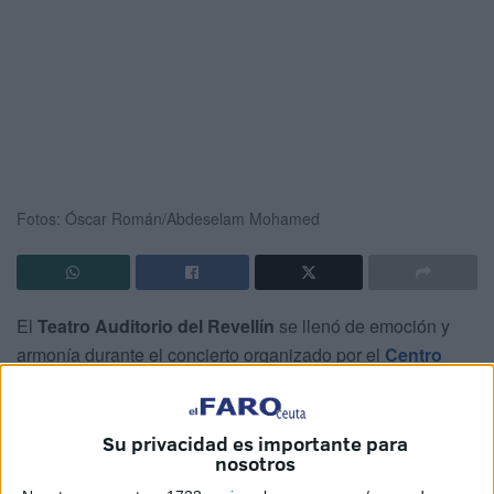
Fotos: Óscar Román/Abdeselam Mohamed
El
Teatro Auditorio del Revellín
se llenó de emoción y
armonía durante el concierto organizado por el
Centro
Cultural Al Idrissi
con motivo del inicio del
nuevo año
islámico 1447 del calendario hiyri
. Bajo la dirección
artística del solista
Himad Mehdi y con la participación
Su privacidad es importante para
nosotros
de los alumnos y alumnas del centro
, la velada se