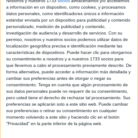
convirtió en una experiencia inolvidable para grandes y
Nosotros y nuestros 1733
socios
almacenamos y/o accedemos
a información en un dispositivo, como cookies, y procesamos
pequeños.
datos personales, como identificadores únicos e información
estándar enviada por un dispositivo para publicidad y contenido
El evento, que comenzó a las 19:00 horas, fue recibido con
personalizado, medición de publicidad y contenido,
gran entusiasmo por parte del público, que disfrutó de
una
investigación de audiencia y desarrollo de servicios.
Con su
propuesta musical cargada de simbolismo, historia y
permiso, nosotros y nuestros socios podemos utilizar datos de
espiritualidad
. Los asistentes destacaron la calidad de las
localización geográfica precisa e identificación mediante las
características de dispositivos. Puede hacer clic para otorgarnos
interpretaciones, la emoción del repertorio y, sobre todo, la
su consentimiento a nosotros y a nuestros 1733 socios para
ternura y entrega con la que los niños cantaron durante la
que llevemos a cabo el procesamiento previamente descrito. De
actuación.
forma alternativa, puede acceder a información más detallada y
cambiar sus preferencias antes de otorgar o negar su
La cita cultural fue también
una oportunidad para
consentimiento.
Tenga en cuenta que algún procesamiento de
reforzar los lazos
entre la comunidad musulmana de la
sus datos personales puede no requerir de su consentimiento,
pero usted tiene el derecho de rechazar tal procesamiento. Sus
ciudad y el resto de los vecinos, quienes compartieron
preferencias se aplicarán solo a este sitio web. Puede cambiar
juntos una jornada cargada de convivencia, respeto y
sus preferencias o retirar su consentimiento en cualquier
celebración en un ambiente acogedor y festivo.
momento volviendo a este sitio y haciendo clic en el botón
"Privacidad" en la parte inferior de la página web.
Un año nuevo con profundo