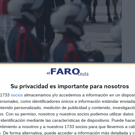
ón y por la unidad nacional
Su privacidad es importante para nosotros
s 1733
socios
almacenamos y/o accedemos a información en un disposit
ante una amplia representación de las autoridades del
sonales, como identificadores únicos e información estándar enviada 
nte a abandonar la
polarización política
que marca la
ntenido personalizado, medición de publicidad y contenido, investigaci
os.
Con su permiso, nosotros y nuestros socios podemos utilizar datos 
identificación mediante las características de dispositivos. Puede hacer
ntimiento a nosotros y a nuestros 1733 socios para que llevemos a ca
aña demuestra que es el diálogo, y no el enfrentamiento,
. De forma alternativa, puede acceder a información más detallada y 