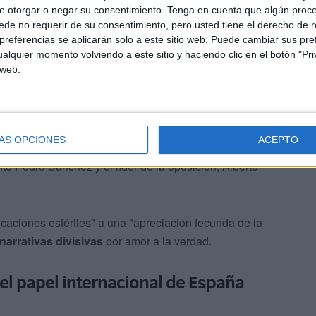
e otorgar o negar su consentimiento.
Tenga en cuenta que algún proc
de no requerir de su consentimiento, pero usted tiene el derecho de r
referencias se aplicarán solo a este sitio web. Puede cambiar sus pref
alquier momento volviendo a este sitio y haciendo clic en el botón "Pri
 web.
spirar una renovada fidelidad de los creyentes al
ÁS OPCIONES
ACEPTO
operación más profundas entre las distintas fuerzas de
te Pedro Sánchez y el líder de la oposición, Alberto
ficaciones estériles" a una "apreciación fecunda de la
narrativas divisivas
por amor a la verdad.
 el papel internacional de España