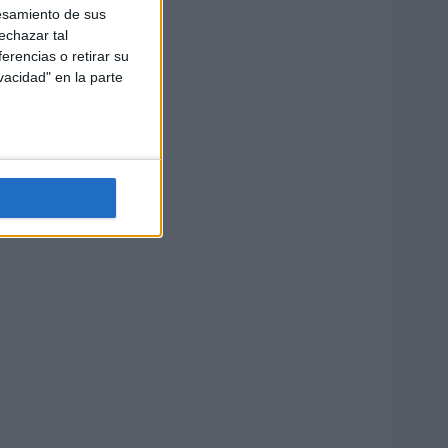
esamiento de sus
echazar tal
erencias o retirar su
vacidad" en la parte