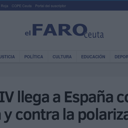
 Roja
COPE Ceuta
Portal del suscriptor
USTICIA
POLÍTICA
CULTURA
EDUCACIÓN
DEPO
IV llega a España 
 y contra la polariz