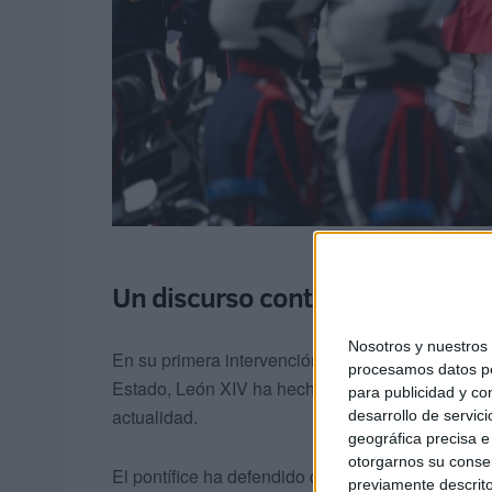
Un discurso contra la polarizaci
Nosotros y nuestro
En su primera intervención en el
Palacio Real
, 
procesamos datos per
Estado, León XIV ha hecho un llamamiento urge
para publicidad y co
actualidad.
desarrollo de servici
geográfica precisa e 
otorgarnos su conse
El pontífice ha defendido que la historia de Esp
previamente descrito