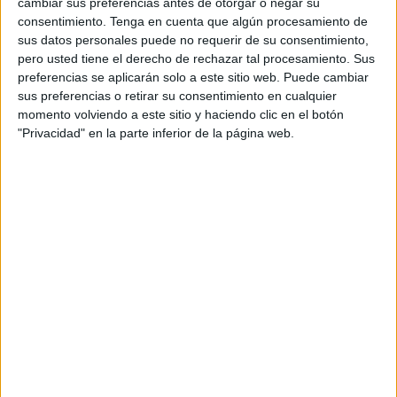
ellos nadadores másters del CN Caballa
compitieron en
cambiar sus preferencias antes de otorgar o negar su
consentimiento.
Tenga en cuenta que algún procesamiento de
una competición que tuvo como escenario la playa
sus datos personales puede no requerir de su consentimiento,
adyacente a la Marina de esta ciudad, y constó de dos
pero usted tiene el derecho de rechazar tal procesamiento. Sus
pruebas, una de 2km y otra de 4km.
preferencias se aplicarán solo a este sitio web. Puede cambiar
sus preferencias o retirar su consentimiento en cualquier
Éxito de participación
momento volviendo a este sitio y haciendo clic en el botón
"Privacidad" en la parte inferior de la página web.
Un éxito de organización del club tangerino con
participantes de todas las regiones
y casi un total de
300 competidores. Y, sobre todo, un éxito en cuanto a
podios de los competidores caballas.
Subieron al podio
,
María Martín Beltrán, Sandra Beltrán,
Ana Mª Coronado, Mª Carmen Ríos, África Román, y Silvia
Cazalla en cuanto a féminas y Nacho Gaitán, ganador de
la Travesía con un tiempo de 57 minutos y 29 segundos,
junto a Manolo Martín, Juan Martin Recamales, Francis
Navarro, Antonio J. Moreno y Rafael Cazalla, en el