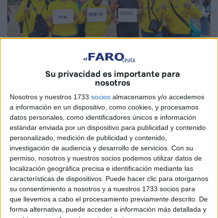
Su privacidad es importante para
nosotros
Imagen cedida
Nosotros y nuestros 1733
socios
almacenamos y/o accedemos
a información en un dispositivo, como cookies, y procesamos
datos personales, como identificadores únicos e información
estándar enviada por un dispositivo para publicidad y contenido
Este domingo 2 de noviembre se celebró la
‘I Travesía del
personalizado, medición de publicidad y contenido,
Estrecho Open Water Swim’
en la ciudad de Tánger,
investigación de audiencia y desarrollo de servicios.
Con su
permiso, nosotros y nuestros socios podemos utilizar datos de
Marruecos. Para esta prueba se dirigió una gran comitiva
localización geográfica precisa e identificación mediante las
de nadadores ceutíes.
características de dispositivos. Puede hacer clic para otorgarnos
su consentimiento a nosotros y a nuestros 1733 socios para
Un nutrido grupo de caballas, deportistas de ambos
que llevemos a cabo el procesamiento previamente descrito. De
sexos, de Triatlón,
de Aguas Abiertas y muchos de
forma alternativa, puede acceder a información más detallada y