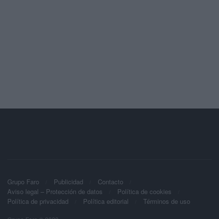
Grupo Faro
Publicidad
Contacto
Aviso legal – Protección de datos
Política de cookies
Política de privacidad
Política editorial
Términos de uso