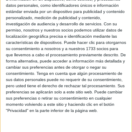
datos personales, como identificadores únicos e información
prometedora, cosechando
múltiples récords locales y
estándar enviada por un dispositivo para publicidad y contenido
mínimas andaluzas
.
personalizado, medición de publicidad y contenido,
investigación de audiencia y desarrollo de servicios.
Con su
La competición, celebrada en Algeciras (Cádiz),
marcó el
permiso, nosotros y nuestros socios podemos utilizar datos de
primer gran test de la temporada para los nadadores
localización geográfica precisa e identificación mediante las
caballas
, que no solo estuvieron a la altura, sino que
características de dispositivos. Puede hacer clic para otorgarnos
su consentimiento a nosotros y a nuestros 1733 socios para
dejaron su huella con
marcas históricas para la natación
que llevemos a cabo el procesamiento previamente descrito. De
de Ceuta.
forma alternativa, puede acceder a información más detallada y
cambiar sus preferencias antes de otorgar o negar su
Alejandro Galán sigue en grandes
consentimiento.
Tenga en cuenta que algún procesamiento de
sus datos personales puede no requerir de su consentimiento,
marcas
pero usted tiene el derecho de rechazar tal procesamiento. Sus
preferencias se aplicarán solo a este sitio web. Puede cambiar
Uno de los grandes protagonistas de la jornada fue sin
sus preferencias o retirar su consentimiento en cualquier
duda
Alejandro López Galán
, que firmó
una actuación
momento volviendo a este sitio y haciendo clic en el botón
"Privacidad" en la parte inferior de la página web.
de auténtico líder en el equipo
, alcanzando
cuatro
récords de Ceuta
y
tres mínimas andaluzas
,
demostrando un estado de forma espectacular.