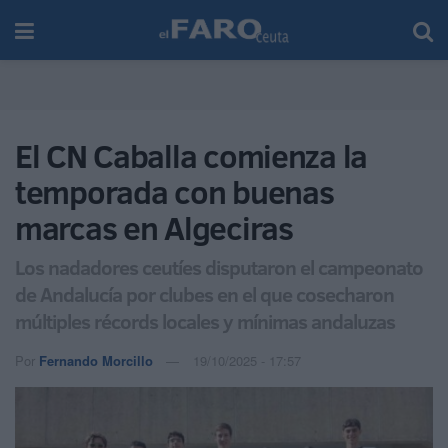
El CN Caballa comienza la
temporada con buenas
marcas en Algeciras
Los nadadores ceutíes disputaron el campeonato
de Andalucía por clubes en el que cosecharon
múltiples récords locales y mínimas andaluzas
Por
Fernando Morcillo
19/10/2025 - 17:57