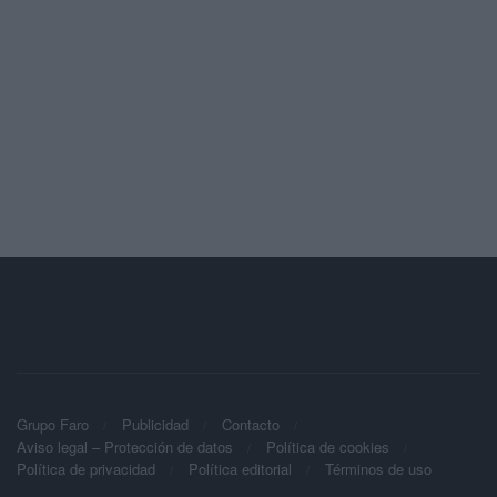
Grupo Faro
Publicidad
Contacto
Aviso legal – Protección de datos
Política de cookies
Política de privacidad
Política editorial
Términos de uso