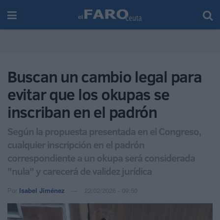
Buscan un cambio legal para
evitar que los okupas se
inscriban en el padrón
Según la propuesta presentada en el Congreso,
cualquier inscripción en el padrón
correspondiente a un okupa será considerada
"nula" y carecerá de validez jurídica
Por
Isabel Jiménez
22/02/2026 - 09:50