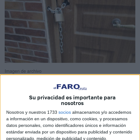
Imagen de archivo
Su privacidad es importante para
El
Partido Popular (PP)
ha planteado en
el Congreso
,
nosotros
donde Ceuta cuenta con un diputado, una modificación
Nosotros y nuestros 1733
socios
almacenamos y/o accedemos
legal con el objetivo de impedir que las personas que
a información en un dispositivo, como cookies, y procesamos
ocupan inmuebles de forma ilegal,
los conocidos como
datos personales, como identificadores únicos e información
estándar enviada por un dispositivo para publicidad y contenido
okupas
,
puedan figurar
inscritas en el padrón municipal
.
personalizado, medición de publicidad y contenido,