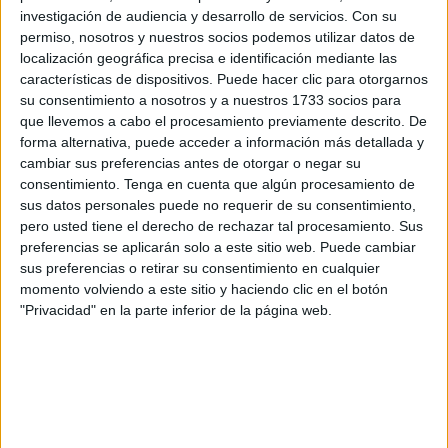
investigación de audiencia y desarrollo de servicios.
Con su
La iniciativa se enmarca en la
tramitación parlamentaria
permiso, nosotros y nuestros socios podemos utilizar datos de
de la
Ley Reguladora de las Bases del Régimen Local
,
localización geográfica precisa e identificación mediante las
proceso que el PP pretende aprovechar para introducir
características de dispositivos. Puede hacer clic para otorgarnos
una reforma que otorgue a los consistorios la capacidad de
su consentimiento a nosotros y a nuestros 1733 socios para
que llevemos a cabo el procesamiento previamente descrito. De
anular este tipo de empadronamientos cuando se trate de
forma alternativa, puede acceder a información más detallada y
okupas.
cambiar sus preferencias antes de otorgar o negar su
consentimiento.
Tenga en cuenta que algún procesamiento de
Esta intención se recoge en una de las
enmiendas
sus datos personales puede no requerir de su consentimiento,
registradas por el grupo popular
a la citada ley,
pero usted tiene el derecho de rechazar tal procesamiento. Sus
documento al que ha tenido acceso
Europa Press
, en el
preferencias se aplicarán solo a este sitio web. Puede cambiar
sus preferencias o retirar su consentimiento en cualquier
que se señala expresamente que
"
la ocupación ilegal de
momento volviendo a este sitio y haciendo clic en el botón
cosa inmueble
no podrá dar lugar a la inscripción de
"Privacidad" en la parte inferior de la página web.
los ocupantes en el padrón municipal".
Cualquier inscripción de un okupa
será considerada "nula"