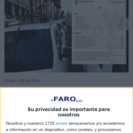
Imagen de archivo
Su privacidad es importante para
El
Pleno de la Asamblea
de Ceuta, en su sesión ordinaria
nosotros
celebrada el pasado 31 de octubre, aprobó por mayoría
Nosotros y nuestros 1733
socios
almacenamos y/o accedemos
absoluta la
actualización de las
tarifas del servicio de
a información en un dispositivo, como cookies, y procesamos
transporte urbano en automóviles ligeros (auto-