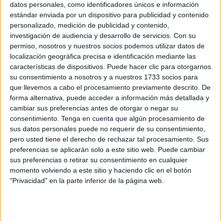
datos personales, como identificadores únicos e información
taxis)
tras pasar por un proceso de
audiencia e
estándar enviada por un dispositivo para publicidad y contenido
información pública.
personalizado, medición de publicidad y contenido,
investigación de audiencia y desarrollo de servicios.
Con su
La medida, impulsada por la Consejería de Urbanismo y
permiso, nosotros y nuestros socios podemos utilizar datos de
localización geográfica precisa e identificación mediante las
Transporte, responde a la
adaptación de los precios al
características de dispositivos. Puede hacer clic para otorgarnos
Índice de Precios al Consumo
(IPC) correspondiente al
su consentimiento a nosotros y a nuestros 1733 socios para
ejercicio de 2025.
que llevemos a cabo el procesamiento previamente descrito. De
forma alternativa, puede acceder a información más detallada y
Según el acuerdo publicado este pasado miércoles, 12 de
cambiar sus preferencias antes de otorgar o negar su
noviembre, en el Tablón de Anuncios de la Ciudad, las
consentimiento.
Tenga en cuenta que algún procesamiento de
nuevas tarifas entrarán en vigor
al día siguiente de su
sus datos personales puede no requerir de su consentimiento,
pero usted tiene el derecho de rechazar tal procesamiento. Sus
publicación en el Boletín Oficial de la Ciudad de Ceuta
,
preferencias se aplicarán solo a este sitio web. Puede cambiar
extremo que se ha producido este viernes, 14 de
sus preferencias o retirar su consentimiento en cualquier
noviembre, por lo que los usuarios que cojan un taxi
momento volviendo a este sitio y haciendo clic en el botón
notarán este cambio en las tarifas desde este mismo
"Privacidad" en la parte inferior de la página web.
sábado.