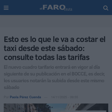
Esto es lo que le va a costar el
taxi desde este sábado:
consulte todas las tarifas
El nuevo cuadro tarifario entrará en vigor al día
siguiente de su publicación en el BOCCE, es decir,
los usuarios notarán la subida desde este mismo
sábado
Por
Paola Pérez Cuenda
14/11/2025 - 09:55