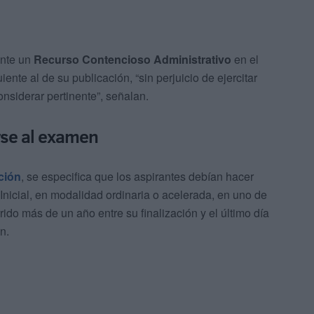
ente un
Recurso Contencioso Administrativo
en el
ente al de su publicación, “sin perjuicio de ejercitar
onsiderar pertinente”, señalan.
rse al examen
ción
, se especifica que los aspirantes debían hacer
Inicial, en modalidad ordinaria o acelerada, en uno de
ido más de un año entre su finalización y el último día
n.