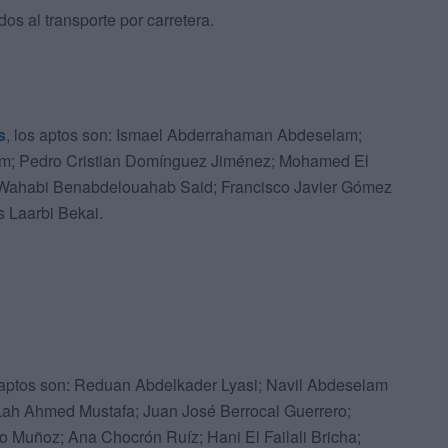
os al transporte por carretera.
s
, los aptos son: Ismael Abderrahaman Abdeselam;
am; Pedro Cristian Domínguez Jiménez; Mohamed El
Wahabi Benabdelouahab Said; Francisco Javier Gómez
 Laarbi Bekai.
s aptos son: Reduan Abdelkader Lyasi; Navil Abdeselam
h Ahmed Mustafa; Juan José Berrocal Guerrero;
 Muñoz; Ana Chocrón Ruíz; Hani El Failali Bricha;