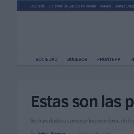
Contacto
Horarios de Barcos by Kikoto
Vuelos
Sorteo Cruz
SOCIEDAD
SUCESOS
FRONTERA
J
Estas son las 
Se han dado a conocer los nombres de los
Por
Isabel Jiménez
15/04/2025 - 10:29