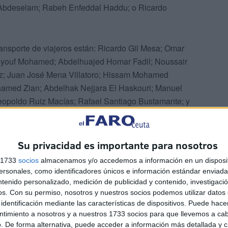
 Abdeselam; Rabeh Enfeddal Haddu; o Ricardo
transporte de viajeros están: Ricardo Gil Mesa; Omar
youf Mohamed; Abdelhuajed Homar Fadil; Noussair
ez; Juan José Mena Villatoro; Hissam Mohamed
amed Zian; Abdelhak Nejjara El Haskouri; Manuel
opoldo Ruiz Macías; Rafael Santiago Bustamante; y
Su privacidad es importante para nosotros
s 1733
socios
almacenamos y/o accedemos a información en un disposit
sonales, como identificadores únicos e información estándar enviada 
e se ha ordenado “
la inscripción en el Registro de
ntenido personalizado, medición de publicidad y contenido, investigaci
Certificados de Aptitud Profesional
acreditativos de la
os.
Con su permiso, nosotros y nuestros socios podemos utilizar datos 
s vehículos destinados al transporte por carretera, para
identificación mediante las características de dispositivos. Puede hacer
 los permisos de conducción de las categorías C1, C1+E,
ntimiento a nosotros y a nuestros 1733 socios para que llevemos a ca
. De forma alternativa, puede acceder a información más detallada y 