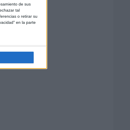
esamiento de sus
echazar tal
erencias o retirar su
vacidad" en la parte