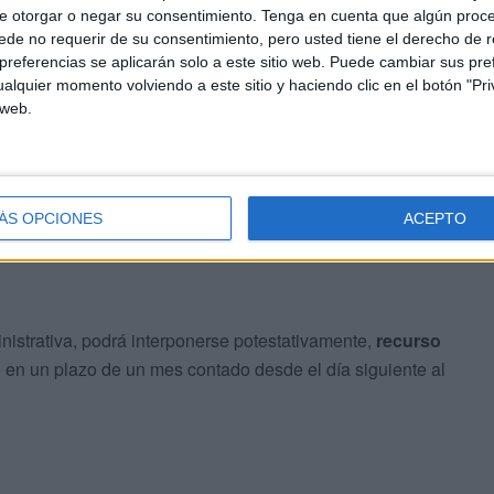
e otorgar o negar su consentimiento.
Tenga en cuenta que algún proc
de no requerir de su consentimiento, pero usted tiene el derecho de r
referencias se aplicarán solo a este sitio web. Puede cambiar sus pref
alquier momento volviendo a este sitio y haciendo clic en el botón "Pri
 web.
s “las correspondientes
Tarjetas acreditativas de la
l
de los relacionados”.
ÁS OPCIONES
ACEPTO
inistrativa, podrá interponerse potestativamente,
recurso
 en un plazo de un mes contado desde el día siguiente al