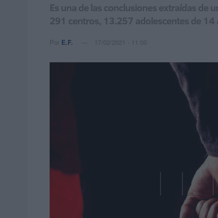
Es una de las conclusiones extraídas de u
291 centros, 13.257 adolescentes de 14 a
Por
E.F.
17/02/2021 - 11:00