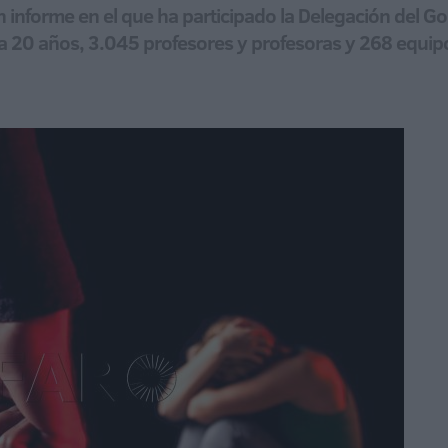
n informe en el que ha participado la Delegación del G
 20 años, 3.045 profesores y profesoras y 268 equipo