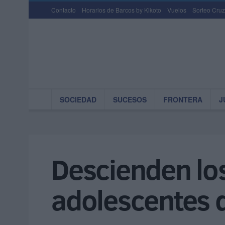
Contacto
Horarios de Barcos by Kikoto
Vuelos
Sorteo Cruz
SOCIEDAD
SUCESOS
FRONTERA
J
Descienden los
adolescentes 