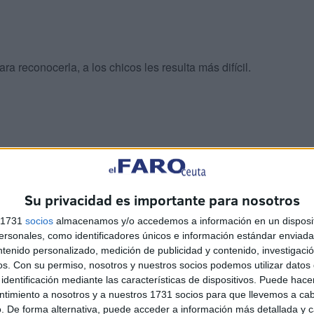
 reconocerla, a los chicos les resulta más difícil.
o de vivir violencia de género en la pareja, aunque no es
oría rompe con la violencia.
Su privacidad es importante para nosotros
s 1731
socios
almacenamos y/o accedemos a información en un disposit
iesgo de dichos problemas, no los determina.
sonales, como identificadores únicos e información estándar enviada 
ntenido personalizado, medición de publicidad y contenido, investigaci
os.
Con su permiso, nosotros y nuestros socios podemos utilizar datos 
identificación mediante las características de dispositivos. Puede hacer
ntimiento a nosotros y a nuestros 1731 socios para que llevemos a ca
. De forma alternativa, puede acceder a información más detallada y 