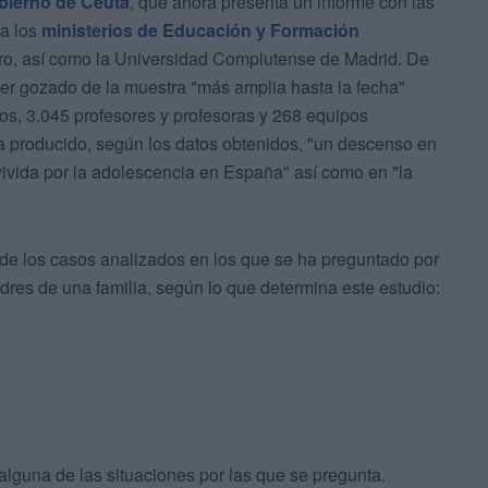
bierno de Ceuta
, que ahora presenta un informe con las
 a los
ministerios de Educación y Formación
 otro, así como la Universidad Complutense de Madrid. De
ber gozado de la muestra "más amplia hasta la fecha"
os, 3.045 profesores y profesoras y 268 equipos
ha producido, según los datos obtenidos, "un descenso en
 vivida por la adolescencia en España" así como en "la
de los casos analizados en los que se ha preguntado por
dres de una familia, según lo que determina este estudio:
guna de las situaciones por las que se pregunta.