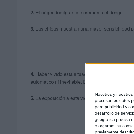
2.
El origen inmigrante incrementa el riesgo.
3.
Las chicas muestran una mayor sensibilidad para
4.
Haber vivido esta situación incrementa el riesg
automático ni inevitable. Encontramos que la may
Nosotros y nuestro
5.
La exposición a esta violencia incrementa el r
procesamos datos per
para publicidad y co
desarrollo de servici
geográfica precisa e 
otorgarnos su conse
previamente descrito