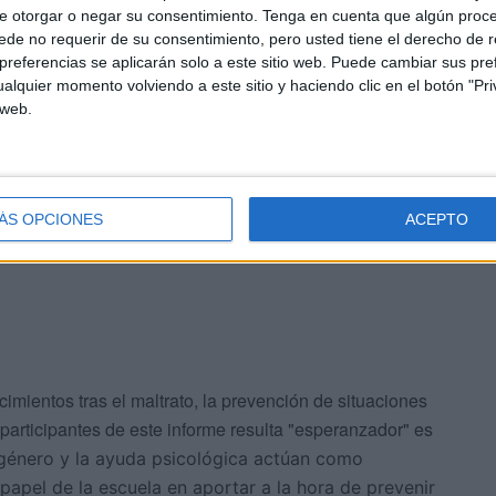
e otorgar o negar su consentimiento.
Tenga en cuenta que algún proc
tas situaciones ayuda a paliar el daño.
de no requerir de su consentimiento, pero usted tiene el derecho de r
referencias se aplicarán solo a este sitio web. Puede cambiar sus pref
alquier momento volviendo a este sitio y haciendo clic en el botón "Pri
izados, es cómo la influencia de haber vivido en un
 web.
ncrementar o reducir el riesgo de reproducir estos
anteriormente maltratada puede ayudar a "reducir" el
r con ella de las situaciones vividas puede contribuir a
ÁS OPCIONES
ACEPTO
imientos tras el maltrato, la prevención de situaciones
participantes de este informe resulta "esperanzador" es
e género y la ayuda psicológica actúan como
papel de la escuela en aportar a la hora de prevenir