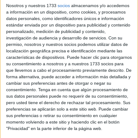
ciudad pueda disponer de
fondos del Estado
para
Nosotros y nuestros 1733
socios
almacenamos y/o accedemos
atender a los
menores extranjeros no acompañados
.
a información en un dispositivo, como cookies, y procesamos
datos personales, como identificadores únicos e información
Lo ha comunicado antes de la reunión
con el PP
y los
estándar enviada por un dispositivo para publicidad y contenido
dirigentes de los gobiernos canarios y ceutí para abordar
personalizado, medición de publicidad y contenido,
la gestión en torno a la
presencia de esos menores
y la
investigación de audiencia y desarrollo de servicios.
Con su
permiso, nosotros y nuestros socios podemos utilizar datos de
necesidad de desbloquear la
reforma de la Ley de
localización geográfica precisa e identificación mediante las
Extranjería
.
características de dispositivos. Puede hacer clic para otorgarnos
su consentimiento a nosotros y a nuestros 1733 socios para
Torres ha agradecido al presidente de Ceuta que
que llevemos a cabo el procesamiento previamente descrito. De
“hayamos tenido” este encuentro en “el que se pone sobre
forma alternativa, puede acceder a información más detallada y
la mesa asuntos que preocupan”. Se han “pedido apoyos
cambiar sus preferencias antes de otorgar o negar su
consentimiento.
Tenga en cuenta que algún procesamiento de
económicos antes de que finalice 2024 para atender los
sus datos personales puede no requerir de su consentimiento,
costes por la atención a menores y va a haber una
pero usted tiene el derecho de rechazar tal procesamiento. Sus
modificación presupuestaria, la más alta que podamos,
preferencias se aplicarán solo a este sitio web. Puede cambiar
para ayudar a Ceuta”, ha confirmado el ministro.
sus preferencias o retirar su consentimiento en cualquier
momento volviendo a este sitio y haciendo clic en el botón
"Privacidad" en la parte inferior de la página web.