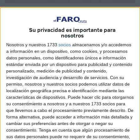
Imagen cedida
Su privacidad es importante para
nosotros
Inaugurada a principios del siglo pasado, la Estación de
Nosotros y nuestros 1733
socios
almacenamos y/o accedemos
Ferrocarril Ceuta-Tetuán pasó dos guerras, los avatares
a información en un dispositivo, como cookies, y procesamos
asociados a ellas y un sinfín de calamidades y
datos personales, como identificadores únicos e información
estándar enviada por un dispositivo para publicidad y contenido
desabastecimiento hasta que, en 1958, la linea fue
personalizado, medición de publicidad y contenido,
clausurada. Habían pasado tan solo dos años desde la
investigación de audiencia y desarrollo de servicios.
Con su
independencia de Marruecos y eso no lo soportó. Las
permiso, nosotros y nuestros socios podemos utilizar datos de
emancipaciones siempre vienen con pérdidas debajo del
localización geográfica precisa e identificación mediante las
características de dispositivos. Puede hacer clic para otorgarnos
brazo.
su consentimiento a nosotros y a nuestros 1733 socios para
que llevemos a cabo el procesamiento previamente descrito. De
Queda ahora a disposición de la ciudad la belleza
forma alternativa, puede acceder a información más detallada y
tangerina de la edificación y la luminosidad de los
cambiar sus preferencias antes de otorgar o negar su
espacios, tras un prolongado periplo de restauraciones.
consentimiento.
Tenga en cuenta que algún procesamiento de
Que vaya a alojar a la Fundación Premio Convivencia es
sus datos personales puede no requerir de su consentimiento,