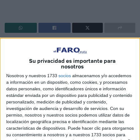
La Ciudad anima a los que
Su privacidad es importante para
conservan documentos
nosotros
relacionados con la antigua
Nosotros y nuestros 1733
socios
almacenamos y/o accedemos
Estación a que los donen para el
a información en un dispositivo, como cookies, y procesamos
datos personales, como identificadores únicos e información
futuro museo que acogerá esta
estándar enviada por un dispositivo para publicidad y contenido
personalizado, medición de publicidad y contenido,
obra
investigación de audiencia y desarrollo de servicios.
Con su
permiso, nosotros y nuestros socios podemos utilizar datos de
localización geográfica precisa e identificación mediante las
Salvar la Estación del Ferrocarril. Ese es el objetivo
características de dispositivos. Puede hacer clic para otorgarnos
después de años de paros, de trabas y de problemas que
su consentimiento a nosotros y a nuestros 1733 socios para