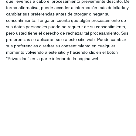
han convertido esta obra de remodelación en una de las
que llevemos a cabo el procesamiento previamente descrito. De
forma alternativa, puede acceder a información más detallada y
asignaturas pendientes del Gobierno.
cambiar sus preferencias antes de otorgar o negar su
consentimiento.
Tenga en cuenta que algún procesamiento de
Son muchas las personas que añoran contemplar esta
sus datos personales puede no requerir de su consentimiento,
recuperación, que lamentan que su hermana gemela brille
pero usted tiene el derecho de rechazar tal procesamiento. Sus
con luz propia en Tetuán mientras la nuestra asoma como
preferencias se aplicarán solo a este sitio web. Puede cambiar
un fantasma, habitada durante muchos años por aves de
sus preferencias o retirar su consentimiento en cualquier
momento volviendo a este sitio y haciendo clic en el botón
corral y convertida en asentamiento de inmigrantes,
"Privacidad" en la parte inferior de la página web.
desalojados tras las denuncias de los vecinos y la
consiguiente acción policial.
En estas semanas se está trabajando en la protección y
limpieza de la locomotora, protegida bajo una carpa para
que las lluvias no estropeen las labores. El objetivo es
trasladarla al interior de la Estación en un plazo de dos
meses para después colocar la cubierta y seguir con la
reforma que permita que lo que es uno de los monumentos
emblemáticos de Ceuta luzca como debe. La cubierta se