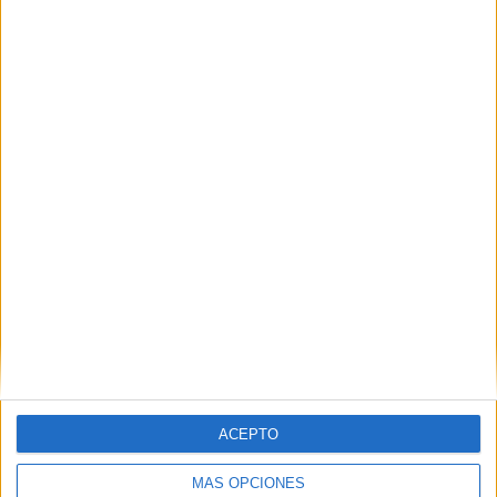
Tags:
Urbanismo
Related
Posts
La Ciudad aprueba 20 millones para
construir 118 viviendas en alquiler
asequible en Huerta Molino
HACE 2 SEMANAS
Remodelación integral de la segunda
fase del Polígono Virgen de África
HACE 2 SEMANAS
Constructores y promotores se reúnen
con Urbanismo por los problemas del
sector
ACEPTO
HACE 3 SEMANAS
MÁS OPCIONES