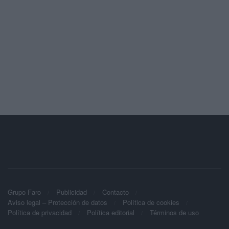
Grupo Faro
Publicidad
Contacto
Aviso legal – Protección de datos
Política de cookies
Política de privacidad
Política editorial
Términos de uso