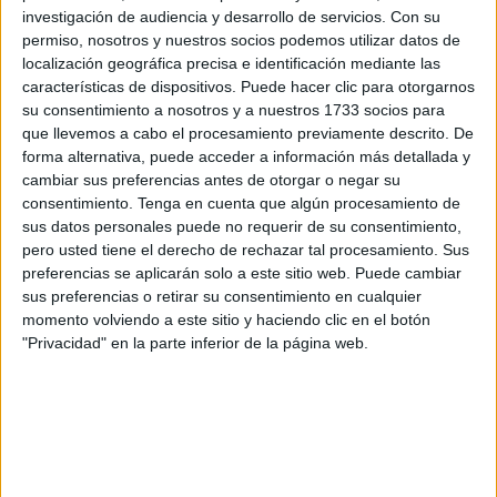
investigación de audiencia y desarrollo de servicios.
Con su
grupos que se reparten las zonas de Claudio Vázquez, Los
permiso, nosotros y nuestros socios podemos utilizar datos de
Rosales y Poblado de Regulares, unido a los
localización geográfica precisa e identificación mediante las
enfrentamientos que surgen entre ambos, dan pie a este
características de dispositivos. Puede hacer clic para otorgarnos
tipo de sucesos en donde se quiere dejar claro, a modo de
su consentimiento a nosotros y a nuestros 1733 socios para
que llevemos a cabo el procesamiento previamente descrito. De
lectura, el daño que puede hacerse en un barrio.
forma alternativa, puede acceder a información más detallada y
cambiar sus preferencias antes de otorgar o negar su
La
Jefatura Superior de Policía
buscaba calmar a la
consentimiento.
Tenga en cuenta que algún procesamiento de
soliviantada opinión pública con el mensaje del pronto
sus datos personales puede no requerir de su consentimiento,
esclarecimiento de los hechos, elevando a “asunto
pero usted tiene el derecho de rechazar tal procesamiento. Sus
prioritario” la investigación de los mismos. Algunas de
preferencias se aplicarán solo a este sitio web. Puede cambiar
sus preferencias o retirar su consentimiento en cualquier
estas quemas tienen que ver con asuntos de envergadura
momento volviendo a este sitio y haciendo clic en el botón
mayor, como el tráfico de pastillas y cocaína y el afán por
"Privacidad" en la parte inferior de la página web.
repartirse territorios respondiendo a las peleas y fricciones
surgidas entre sus protagonistas con quemas provocadas,
impactantes, que se convierten en lectura de lo que son
capaces de hacer los integrantes de uno de esos grupos
en el territorio supuestamente controlado por otro.