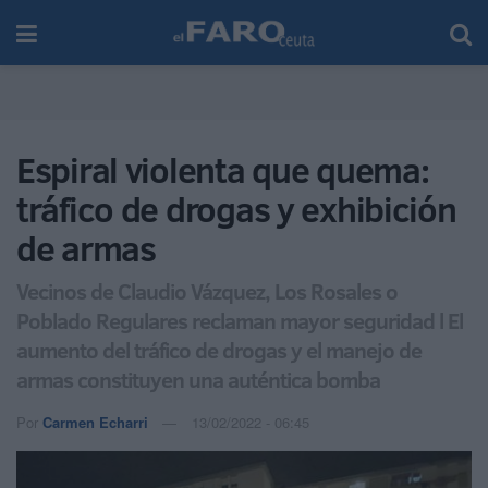
Espiral violenta que quema:
tráfico de drogas y exhibición
de armas
Vecinos de Claudio Vázquez, Los Rosales o
Poblado Regulares reclaman mayor seguridad l El
aumento del tráfico de drogas y el manejo de
armas constituyen una auténtica bomba
Por
Carmen Echarri
13/02/2022 - 06:45