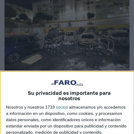
Imagen de archivo
Su privacidad es importante para
nosotros
Nosotros y nuestros 1733
socios
almacenamos y/o accedemos
La quema de hasta 12 vehículos en la plazoleta de Los
a información en un dispositivo, como cookies, y procesamos
Rosales
esta semana desvela un problema de seguridad
datos personales, como identificadores únicos e información
gravísimo en Ceuta, que va más allá de una mera acción
estándar enviada por un dispositivo para publicidad y contenido
personalizado, medición de publicidad y contenido,
pueril o vandálica. La venta de
droga
liderada por dos