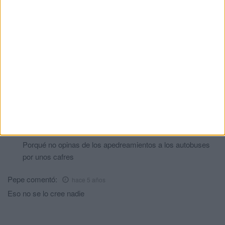
ayuda. No es por crueldad, pero el que se mete en lios en esos
países tienen estas consecuencias.
Yo, por eso no piso ese tipo de paises pocos garantistias en
cuanto a derechos fundamentales de las personas.
Suerte, pero hay que pensar mas las cosas antes de
acometerlas.
Sahara libre
comentó:
hace 5 años
Ya somos dos que no pisamoa suelo de cafres
Sahara libre
comentó:
hace 5 años
Porqué no opinas de los apedreamientos a los autobuses
por unos cafres
Pepe
comentó:
hace 5 años
Eso no se lo cree nadie