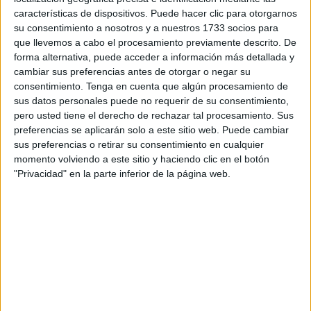
características de dispositivos. Puede hacer clic para otorgarnos
millonario. Solo le tocó en herencia una quinta parte de un
su consentimiento a nosotros y a nuestros 1733 socios para
garaje que, además, está embargada. Carece de medios
que llevemos a cabo el procesamiento previamente descrito. De
económicos para afrontar esa multa de aduana solicitada
forma alternativa, puede acceder a información más detallada y
por Marruecos, a riesgo de tener que permanecer más
cambiar sus preferencias antes de otorgar o negar su
tiempo privado de libertad tras haber consumido ya su
consentimiento.
Tenga en cuenta que algún procesamiento de
sus datos personales puede no requerir de su consentimiento,
condena.
pero usted tiene el derecho de rechazar tal procesamiento. Sus
preferencias se aplicarán solo a este sitio web. Puede cambiar
Su novia, Sukaina, natural de
Marruecos
, llegó a hacer
sus preferencias o retirar su consentimiento en cualquier
estos días 800 kilómetros desde el lugar donde vive hasta
momento volviendo a este sitio y haciendo clic en el botón
Tetuán para poder tramitar los papeles y casarse con
"Privacidad" en la parte inferior de la página web.
César, pero no logró ni su meta ni la atención del
Consulado.
La historia de este joven se complica por una torpeza,
como suele suceder en muchos otros casos en los que
españoles terminan en cárceles extranjeras, atrapados en
un enredo porque no saben a quién recurrir y las
comunicaciones con los consulados no siempre funcionan