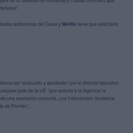
pea de la Guardia de Fronteras y Costas (Frontex) que
teriores”.
ciudades autónomas de Ceuta y
Melilla
tiene que solicitarlo
bería ser “evaluado y aprobado” por el director ejecutivo
lquier país de la UE “que solicite a la Agencia la
 de una operación conjunta, una intervención fronteriza
te de Frontex”.