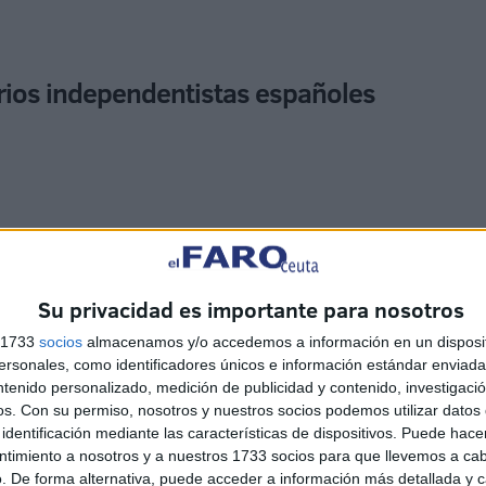
rios independentistas españoles
nsatí preguntaron a la Comisión Europea
si “pedirá a
Su privacidad es importante para nosotros
n Frontex en Ceuta y Melilla” o si “propondrá al
a cabo una evaluación de la diligencia debida de las
s 1733
socios
almacenamos y/o accedemos a información en un disposit
sonales, como identificadores únicos e información estándar enviada 
os
y la Unión en relación con la protección de los
ntenido personalizado, medición de publicidad y contenido, investigaci
os.
Con su permiso, nosotros y nuestros socios podemos utilizar datos 
identificación mediante las características de dispositivos. Puede hacer
elantes que “el ‘procedimiento de diligencia debida en
ntimiento a nosotros y a nuestros 1733 socios para que llevemos a ca
. De forma alternativa, puede acceder a información más detallada y 
llado por el agente de derechos fundamentales para