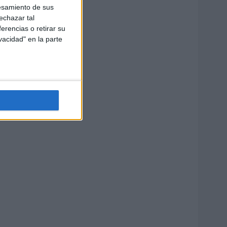
esamiento de sus
echazar tal
erencias o retirar su
vacidad" en la parte