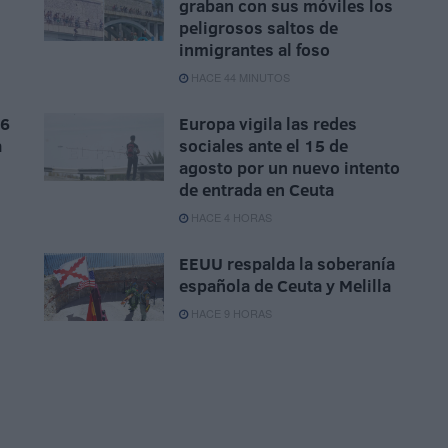
graban con sus móviles los
peligrosos saltos de
inmigrantes al foso
HACE 44 MINUTOS
 6
Europa vigila las redes
a
sociales ante el 15 de
agosto por un nuevo intento
de entrada en Ceuta
HACE 4 HORAS
EEUU respalda la soberanía
española de Ceuta y Melilla
HACE 9 HORAS