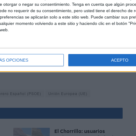
e otorgar o negar su consentimiento.
Tenga en cuenta que algún proc
e adoptar decisiones sobre el inicio de una nueva
de no requerir de su consentimiento, pero usted tiene el derecho de r
zación de una actividad en curso”.
referencias se aplicarán solo a este sitio web. Puede cambiar sus pref
alquier momento volviendo a este sitio y haciendo clic en el botón "Pri
 web.
ÁS OPCIONES
ACEPTO
 su contestación a los tres europarlamentarios catalanes,
n las ciudades españolas “o una solicitud de inicio de
Obrero Español (PSOE)
Unión Europea (UE)
El Chorrillo: usuarios