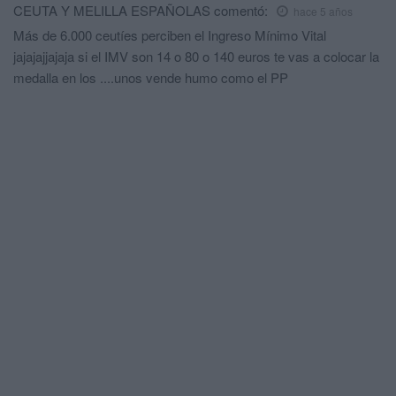
CEUTA Y MELILLA ESPAÑOLAS
comentó:
hace 5 años
Más de 6.000 ceutíes perciben el Ingreso Mínimo Vital
jajajajjajaja si el IMV son 14 o 80 o 140 euros te vas a colocar la
medalla en los ....unos vende humo como el PP