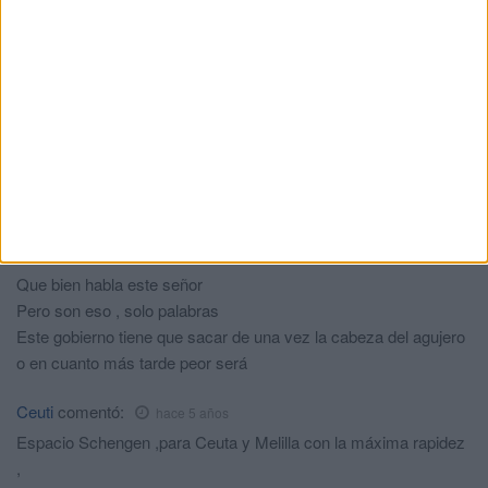
Marruecos se harta de reír tanto que se queda sin lágrimas de
risa.
Porta
comentó:
hace 5 años
No tenéis ni p.idea de nada.Solo actuais según la diga
Marruecos..Respuesta para todos los escenarios? Si,la disteis
en MaYo de 2021 cuando se os colaron 10000 mogarbos. Vete
a contar cuentos a otro sitio Escrivá.
Elmismo
comentó:
hace 5 años
Que bien habla este señor
Pero son eso , solo palabras
Este gobierno tiene que sacar de una vez la cabeza del agujero
o en cuanto más tarde peor será
Ceuti
comentó:
hace 5 años
Espacio Schengen ,para Ceuta y Melilla con la máxima rapidez
,