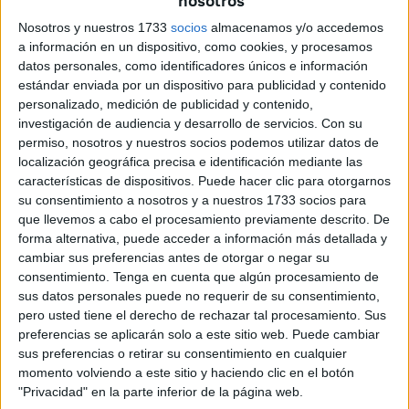
nosotros
social. Este Plan estratégico y los fondos del Plan de
Nosotros y nuestros 1733
socios
almacenamos y/o accedemos
Recuperación son una gran oportunidad para poner en
a información en un dispositivo, como cookies, y procesamos
marcha en Ceuta un nuevo modelo económico con una
datos personales, como identificadores únicos e información
actividad más diversificada y con mayor perspectiva de
estándar enviada por un dispositivo para publicidad y contenido
personalizado, medición de publicidad y contenido,
futuro, con mejores empleos y mejores actividades.
investigación de audiencia y desarrollo de servicios.
Con su
permiso, nosotros y nuestros socios podemos utilizar datos de
"De mayo lo relevante fue la
localización geográfica precisa e identificación mediante las
capacidad de todas las
características de dispositivos. Puede hacer clic para otorgarnos
su consentimiento a nosotros y a nuestros 1733 socios para
administraciones para responder
que llevemos a cabo el procesamiento previamente descrito. De
al episodio"
forma alternativa, puede acceder a información más detallada y
cambiar sus preferencias antes de otorgar o negar su
–La ciudad disfruta desde hace años de cuantiosas
consentimiento.
Tenga en cuenta que algún procesamiento de
sus datos personales puede no requerir de su consentimiento,
bonificaciones en las cuotas a la Seguridad Social,
pero usted tiene el derecho de rechazar tal procesamiento. Sus
pero hace mucho que no se evalúan. ¿Prevé cambios?
preferencias se aplicarán solo a este sitio web. Puede cambiar
sus preferencias o retirar su consentimiento en cualquier
–Siempre es importante evaluar todas las políticas
momento volviendo a este sitio y haciendo clic en el botón
públicas y, en este sentido, el Plan de Recuperación hace
"Privacidad" en la parte inferior de la página web.