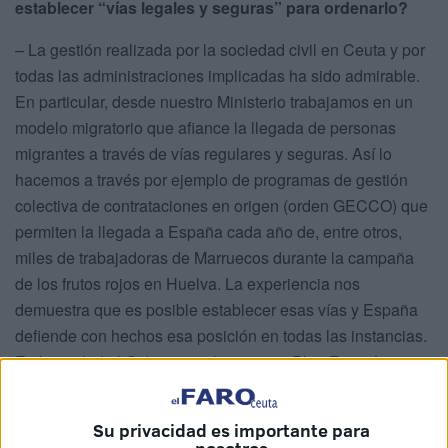
establecer “vías legales y seguras” para ordenarlo?
– La gestión realizada por la sociedad civil en Ceuta y por
todas las administraciones implicadas ha sido admirable.
En particular, desde nuestro Ministerio trabajamos en un
modelo migratorio que afiance la llegada de personas
migrantes a través de vías regulares y seguras. Así lo
hacemos a través por ejemplo de programas de gestión
colectiva de contrataciones en origen (orden GECCO) que
permiten la llegada a España cada año de, entre otros,
miles de trabajadoras de Marruecos durante la campaña
de los frutos rojos en Huelva. La experiencia nos
demuestra que es posible establecer esas vías y España
defiende con hechos esa posición en todas las instancias.
En la ciudad el Gobierno trabaja en un Plan Estratégico
que estaría listo en junio y que, atendiendo a las
especiales peculiaridades de Ceuta, buscará no solo
Su privacidad es importante para
reforzar la viabilidad económica sino también la cohesión