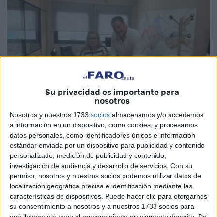
Su privacidad es importante para
nosotros
Nosotros y nuestros 1733
socios
almacenamos y/o accedemos
a información en un dispositivo, como cookies, y procesamos
Imagen cedida
datos personales, como identificadores únicos e información
estándar enviada por un dispositivo para publicidad y contenido
personalizado, medición de publicidad y contenido,
investigación de audiencia y desarrollo de servicios.
Con su
permiso, nosotros y nuestros socios podemos utilizar datos de
La empresa municipal
Emvicesa
, dependiente de la
localización geográfica precisa e identificación mediante las
Consejería de Medio Ambiente, Servicios Urbanos y
características de dispositivos. Puede hacer clic para otorgarnos
Vivienda del Gobierno de Ceuta, ha iniciado este lunes la
su consentimiento a nosotros y a nuestros 1733 socios para
que llevemos a cabo el procesamiento previamente descrito. De