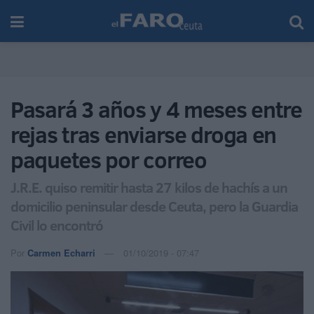
Pasará 3 años y 4 meses entre
rejas tras enviarse droga en
paquetes por correo
J.R.E. quiso remitir hasta 27 kilos de hachís a un
domicilio peninsular desde Ceuta, pero la Guardia
Civil lo encontró
Por
Carmen Echarri
01/10/2019 - 07:47