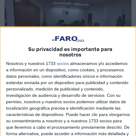
Su privacidad es importante para
nosotros
Nosotros y nuestros 1733
socios
almacenamos y/o accedemos
a información en un dispositivo, como cookies, y procesamos
Archivo
datos personales, como identificadores únicos e información
estándar enviada por un dispositivo para publicidad y contenido
personalizado, medición de publicidad y contenido,
investigación de audiencia y desarrollo de servicios.
Con su
permiso, nosotros y nuestros socios podemos utilizar datos de
Hay delitos rocambolescos o ciertamente inviables. Delitos
localización geográfica precisa e identificación mediante las
como el que ayer motivó una de las
condenas
dictada por
características de dispositivos. Puede hacer clic para otorgarnos
la magistrada del Juzgado de lo Penal número 1 en un
su consentimiento a nosotros y a nuestros 1733 socios para
asunto de tráfico de
drogas
. El llamado J.R.E. deberá
que llevemos a cabo el procesamiento previamente descrito. De
forma alternativa, puede acceder a información más detallada y
cumplir 3 años y 4 meses de cárcel después de que el