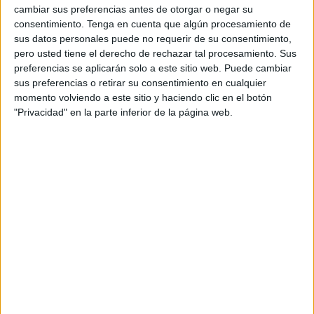
cambiar sus preferencias antes de otorgar o negar su
pasado 6 de agosto fuera detenido por la Guardia Civil
consentimiento.
Tenga en cuenta que algún procesamiento de
cuando pretendía enviarse hasta tres paquetes a un
sus datos personales puede no requerir de su consentimiento,
domicilio peninsular. Él mismo quería trasladar el hachís
pero usted tiene el derecho de rechazar tal procesamiento. Sus
preferencias se aplicarán solo a este sitio web. Puede cambiar
desde Ceuta a otra vivienda en Barcelona.
Los hasta 27
sus preferencias o retirar su consentimiento en cualquier
kilos de droga fueron detectados por los agentes de
momento volviendo a este sitio y haciendo clic en el botón
servicio
, que procedieron al arresto de este ceutí.
"Privacidad" en la parte inferior de la página web.
Desde ese día estaba
entre rejas
de manera preventiva y
ayer reconoció los hechos ante la magistrada titular del
Penal número 1 asumiendo así una pena por conformidad
entre las partes.
En dicha condena se hizo constar que J.R.E. es
consumidor habitual. Al periodo entre rejas se añade una
multa de 43.811 euros, correspondiente con el valor de la
droga que tenía un THC del 38,9%.
Los hechos a los que hace referencia esta sentencia, que