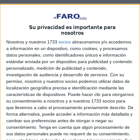
Su privacidad es importante para
nosotros
Nosotros y nuestros 1733
socios
almacenamos y/o accedemos
a información en un dispositivo, como cookies, y procesamos
datos personales, como identificadores únicos e información
estándar enviada por un dispositivo para publicidad y contenido
personalizado, medición de publicidad y contenido,
investigación de audiencia y desarrollo de servicios.
Con su
Faro TV
permiso, nosotros y nuestros socios podemos utilizar datos de
localización geográfica precisa e identificación mediante las
características de dispositivos. Puede hacer clic para otorgarnos
su consentimiento a nosotros y a nuestros 1733 socios para
que llevemos a cabo el procesamiento previamente descrito. De
El
Día Mundial Sin Tabaco
o Sin Humo, como algunos
forma alternativa, puede acceder a información más detallada y
prefieren llamarlo, se celebra en todo el mundo el 31 de
cambiar sus preferencias antes de otorgar o negar su
mayo de cada año. Esta celebración anual recuerda a los
consentimiento.
Tenga en cuenta que algún procesamiento de
ciudadanos, también de Ceuta, los peligros que suponen
sus datos personales puede no requerir de su consentimiento,