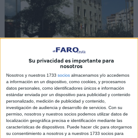
Su privacidad es importante para
nosotros
Foto de archivo
Nosotros y nuestros 1733
socios
almacenamos y/o accedemos
a información en un dispositivo, como cookies, y procesamos
datos personales, como identificadores únicos e información
estándar enviada por un dispositivo para publicidad y contenido
personalizado, medición de publicidad y contenido,
Ceuta cuenta con varias
empresas
que figuran en el
investigación de audiencia y desarrollo de servicios.
Con su
listado de
grandes morosos
que la Agencia Tributaria
permiso, nosotros y nuestros socios podemos utilizar datos de
publica de manera periódica desde hace varios años. Así,
localización geográfica precisa e identificación mediante las
características de dispositivos. Puede hacer clic para otorgarnos
en esta novena lista de sociedades mercantiles y
su consentimiento a nosotros y a nuestros 1733 socios para
particulares que deben al fisco un montante por encima de