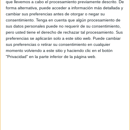
que llevemos a cabo el procesamiento previamente descrito. De
los 600.000 euros a fecha de 31 de diciembre de 2021.
forma alternativa, puede acceder a información más detallada y
Con registro propio en la ciudad autónoma aparecen dos
cambiar sus preferencias antes de otorgar o negar su
consentimiento.
Tenga en cuenta que algún procesamiento de
sociedades que vienen repitiendo de lista en lista: se trata
sus datos personales puede no requerir de su consentimiento,
de Phone Shopping Network SL, que debe más de 1,4
pero usted tiene el derecho de rechazar tal procesamiento. Sus
millones de euros; y la entidad Inversiones y
Fomento
preferencias se aplicarán solo a este sitio web. Puede cambiar
Ceutí SL, cuya deuda asciende a 890.594 euros. A ambas
sus preferencias o retirar su consentimiento en cualquier
momento volviendo a este sitio y haciendo clic en el botón
firmas les delata el ‘51’ del código postal de Ceuta. No
"Privacidad" en la parte inferior de la página web.
obstante, en el caso de Phone Shopping Network se trata
de una empresa clasificada en el registro mercantil ceutí
aunque su actividad está en Cártama (Málaga).
Para encontrar al resto de empresas con posibles
vinculaciones a Ceuta que forman parte de esta ‘lista
negra’ de Hacienda hay que cruzar el Estrecho y mirar en
las que tienen el CIF con dígitos de Cádiz. Llama la
atención la inclusión de la sociedad anónima de la
Compañía Ceutí de Inversiones, que repite también y que