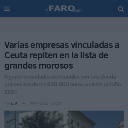
Varias empresas vinculadas a
Ceuta repiten en la lista de
grandes morosos
Figuran sociedades mercantiles con una deuda
por encima de los 600.000 euros a cierre del año
2021
Por
E.A.
05/07/2022 - 06:20