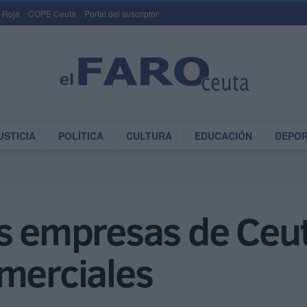
 Roja
COPE Ceuta
Portal del suscriptor
USTICIA
POLÍTICA
CULTURA
EDUCACIÓN
DEPO
s empresas de Ceut
omerciales