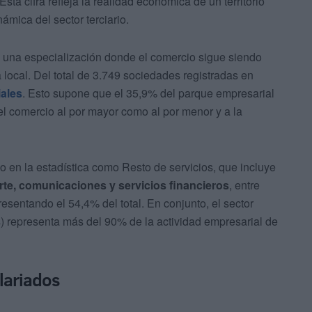
 Esta cifra refleja la realidad económica de un territorio
ámica del sector terciario.
ra una especialización donde el comercio sigue siendo
local. Del total de 3.749 sociedades registradas en
iales
. Esto supone que el 35,9% del parque empresarial
 el comercio al por mayor como al por menor y a la
en la estadística como Resto de servicios, que incluye
orte, comunicaciones y servicios financieros
, entre
esentando el 54,4% del total. En conjunto, el sector
s) representa más del 90% de la actividad empresarial de
lariados