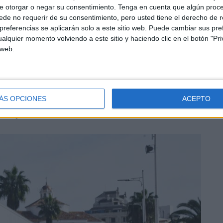
e otorgar o negar su consentimiento.
Tenga en cuenta que algún proc
a comparativa global, una característica estructural
de no requerir de su consentimiento, pero usted tiene el derecho de r
a estadística sobre la ciudad.
referencias se aplicarán solo a este sitio web. Puede cambiar sus pref
alquier momento volviendo a este sitio y haciendo clic en el botón "Pri
 web.
ÁS OPCIONES
ACEPTO
 empresarial