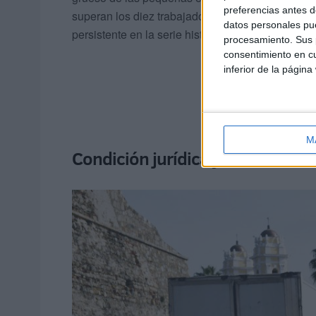
preferencias antes d
superan los diez trabajadores es minoritario en l
datos personales pue
persistente en la serie histórica del que recoge l
procesamiento. Sus p
consentimiento en cu
inferior de la página
M
Condición jurídica y dinamismo