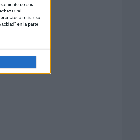
esamiento de sus
echazar tal
erencias o retirar su
vacidad" en la parte