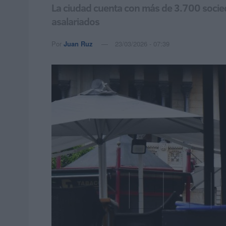
La ciudad cuenta con más de 3.700 socie
asalariados
Por
Juan Ruz
23/03/2026 - 07:39