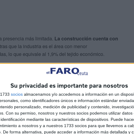
na presencia más limitada.
La construcción cuenta con
tras que la industria es el área con menor
s, lo que equivale al 1,9% del tejido económico.
 estadística del Instituto Nacional de Estadística (INE)
a gran mayoría de las unidades económicas de la
Su privacidad es importante para nosotros
na plantilla muy reducida. Así, las empresas sin
total de 3.236 firmas no tienen empleados contratados, lo
s 1733
socios
almacenamos y/o accedemos a información en un disposit
goría se encuadran mayoritariamente trabajadores
sonales, como identificadores únicos e información estándar enviada 
ntenido personalizado, medición de publicidad y contenido, investigaci
os.
Con su permiso, nosotros y nuestros socios podemos utilizar datos 
identificación mediante las características de dispositivos. Puede hacer
ponen el segundo estrato más relevante y conforma el
ntimiento a nosotros y a nuestros 1733 socios para que llevemos a ca
. De forma alternativa, puede acceder a información más detallada y 
a cargo en la ciudad. El número de empresas que