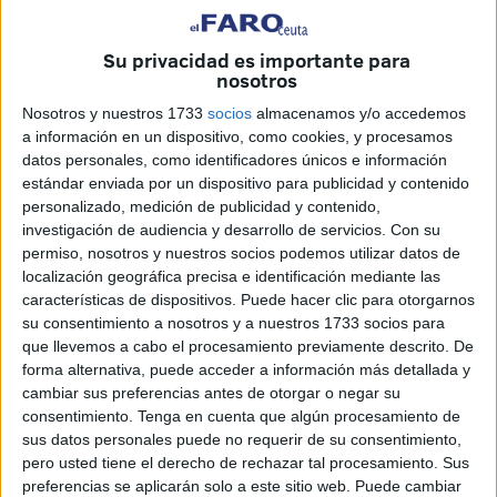
la ciudad autónoma. Este proyecto, centrado en el
alumbrado
y en la mejora de la distribución energética,
Su privacidad es importante para
contempla la instalación de
12 nuevos transformadores
nosotros
a lo largo de 2026, con una inversión que supera los
Nosotros y nuestros 1733
socios
almacenamos y/o accedemos
300.000 euros
.
a información en un dispositivo, como cookies, y procesamos
datos personales, como identificadores únicos e información
La actuación responde a la necesidad de modernizar el
estándar enviada por un dispositivo para publicidad y contenido
sistema de alumbrado
y distribución eléctrica en Ceuta,
personalizado, medición de publicidad y contenido,
adaptándolo a las demandas actuales y futuras. Con este
investigación de audiencia y desarrollo de servicios.
Con su
plan, el
alumbrado
no solo gana en capacidad, sino
permiso, nosotros y nuestros socios podemos utilizar datos de
localización geográfica precisa e identificación mediante las
también en eficiencia, lo que repercutirá directamente en la
características de dispositivos. Puede hacer clic para otorgarnos
calidad del suministro que reciben los ciudadanos.
su consentimiento a nosotros y a nuestros 1733 socios para
que llevemos a cabo el procesamiento previamente descrito. De
El proyecto prevé intervenir en un total de 11 centros de
forma alternativa, puede acceder a información más detallada y
transformación, donde se llevará a cabo la sustitución de
cambiar sus preferencias antes de otorgar o negar su
equipos existentes por otros de mayor potencia. En
consentimiento.
Tenga en cuenta que algún procesamiento de
sus datos personales puede no requerir de su consentimiento,
concreto
, los transformadores actuales de 400 kVA
pero usted tiene el derecho de rechazar tal procesamiento. Sus
serán reemplazados por nuevos equipos de alta
preferencias se aplicarán solo a este sitio web. Puede cambiar