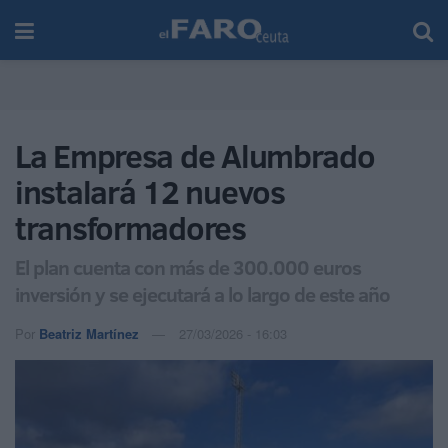
La Empresa de Alumbrado
instalará 12 nuevos
transformadores
El plan cuenta con más de 300.000 euros
inversión y se ejecutará a lo largo de este año
Por
Beatriz Martínez
27/03/2026 - 16:03