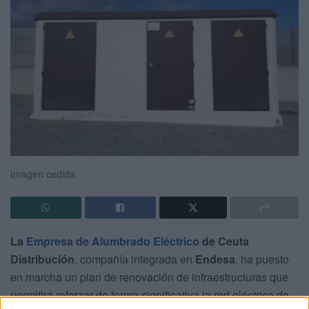
Imagen cedida
La
Empresa de Alumbrado Eléctrico
de Ceuta
Distribución
, compañía integrada en
Endesa
, ha puesto
en marcha un plan de renovación de infraestructuras que
permitirá reforzar de forma significativa la red eléctrica de