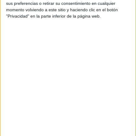
eficiencia de 630 kVA, lo que permitirá reforzar el
sus preferencias o retirar su consentimiento en cualquier
alumbrado desde el punto de vista técnico y
momento volviendo a este sitio y haciendo clic en el botón
"Privacidad" en la parte inferior de la página web.
energético.