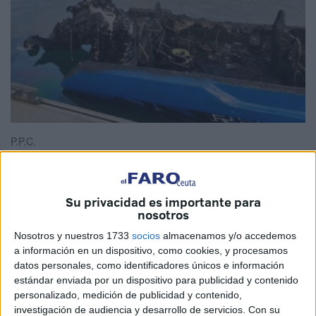
P.P.C.
Su privacidad es importante para
La
Policía Nacional
investiga qué hay detrás del
incendio
nosotros
provocado en la embarcación atracada en el
puerto
Nosotros y nuestros 1733
socios
almacenamos y/o accedemos
deportivo de Ceuta que ha resultado completamente
a información en un dispositivo, como cookies, y procesamos
destrozada esta mañana. Y hay un dato importante: el
datos personales, como identificadores únicos e información
estándar enviada por un dispositivo para publicidad y contenido
dueño de este casco es el mismo del
coche de alta gama
personalizado, medición de publicidad y contenido,
que quedó calcinado en el mes de mayo
, el conocido
investigación de audiencia y desarrollo de servicios.
Con su