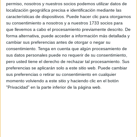
como 'Tayena', tal y como han confirmado fuentes
permiso, nosotros y nuestros socios podemos utilizar datos de
policiales a
El Faro de Ceuta
.
localización geográfica precisa e identificación mediante las
características de dispositivos. Puede hacer clic para otorgarnos
Un dato que maneja el Cuerpo Nacional de Policía como
su consentimiento a nosotros y a nuestros 1733 socios para
determinante en el marco de la
investigación puesta en
que llevemos a cabo el procesamiento previamente descrito. De
forma alternativa, puede acceder a información más detallada y
marcha y que apunta a la existencia de un acto
cambiar sus preferencias antes de otorgar o negar su
premeditado y dirigido
. Y un dato que además provoca la
consentimiento.
Tenga en cuenta que algún procesamiento de
ampliación de lo que podría ser tenido como un suceso
sus datos personales puede no requerir de su consentimiento,
más de los que se producen en Ceuta, ya que ahora
pero usted tiene el derecho de rechazar tal procesamiento. Sus
preferencias se aplicarán solo a este sitio web. Puede cambiar
quedaría vinculado con la hilera de episodios delictivos
sus preferencias o retirar su consentimiento en cualquier
enmarcados en la llamada Operación Plomo.
momento volviendo a este sitio y haciendo clic en el botón
"Privacidad" en la parte inferior de la página web.
Tras la labor de
Bomberos
entra en escena la acción de
los agentes del Cuerpo Nacional de Policía. De entrada,
los primeros son los integrantes de la Unidad Científica
encargados de recoger pruebas que se hayan podido
salvar tras la intervención de los integrantes del SEIS;
pruebas que ayuden a concluir el modus operandi