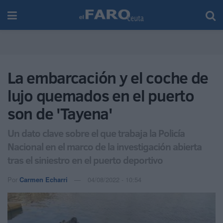
La embarcación y el coche de
lujo quemados en el puerto
son de 'Tayena'
Un dato clave sobre el que trabaja la Policía
Nacional en el marco de la investigación abierta
tras el siniestro en el puerto deportivo
Por
Carmen Echarri
04/08/2022 - 10:54