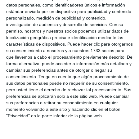
En Atención Especializada, según el anteproyecto, solo se
datos personales, como identificadores únicos e información
pretende continuar con el Hospital de Melilla mediante el
estándar enviada por un dispositivo para publicidad y contenido
personalizado, medición de publicidad y contenido,
desarrollo y ejecución del nuevo proyecto modificado.
investigación de audiencia y desarrollo de servicios.
Con su
Tanto en Primaria como en Especializada, figuran como
permiso, nosotros y nuestros socios podemos utilizar datos de
propuestas que Ingesa estudia desde hace meses dadas
localización geográfica precisa e identificación mediante las
las necesidades asistenciales. La partida presupuestaria
características de dispositivos. Puede hacer clic para otorgarnos
su consentimiento a nosotros y a nuestros 1733 socios para
dedicada a este fin (capítulo IV) suma en este anteproyecto
que llevemos a cabo el procesamiento previamente descrito. De
35,89 millones de euros para ambas ciudades autónomas,
forma alternativa, puede acceder a información más detallada y
ligeramente por encima de los 35,36 millones de 2013.
cambiar sus preferencias antes de otorgar o negar su
El plan de traslado provisional de la actividad del centro de
consentimiento.
Tenga en cuenta que algún procesamiento de
sus datos personales puede no requerir de su consentimiento,
salud del Tarajal al José Lafont, en las Puertas del Campo,
pero usted tiene el derecho de rechazar tal procesamiento. Sus
mientras se desarrolle la reforma y ligera ampliación del
preferencias se aplicarán solo a este sitio web. Puede cambiar
edificio de la Zona 3, progresa ante la decepción por el
sus preferencias o retirar su consentimiento en cualquier
proyecto socialista que quedó paralizado hace más de año
momento volviendo a este sitio y haciendo clic en el botón
y medio.
"Privacidad" en la parte inferior de la página web.
El director territorial de Ingesa en Ceuta, Fernando Pérez-
Padilla, aseguró a finales de 2013 que la obra aprobada