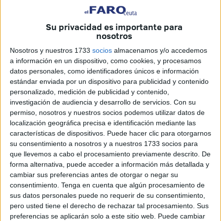
cuatro años fuera en cinco, con lo cual nos encontraríamos
con una inversión aproximada a algo más de veinticinco
Su privacidad es importante para
millones de euros anuales.
nosotros
Nosotros y nuestros 1733
socios
almacenamos y/o accedemos
Maquinaria
a información en un dispositivo, como cookies, y procesamos
A partir de ese momento la maquinaria del Gobierno de
datos personales, como identificadores únicos e información
nuestra ciudad se puso a funcionar y en contacto
estándar enviada por un dispositivo para publicidad y contenido
permanente con Melilla, se comunicó cuáles eran las
personalizado, medición de publicidad y contenido,
investigación de audiencia y desarrollo de servicios.
Con su
pretensiones y que como era lógico ese esfuerzo inversor
permiso, nosotros y nuestros socios podemos utilizar datos de
también se traducía a la Ciudad Autónoma hermana. Han
localización geográfica precisa e identificación mediante las
sido dos semanas de continuos trabajos y que se
características de dispositivos. Puede hacer clic para otorgarnos
culminarán en los próximos días y que se pondrán encima
su consentimiento a nosotros y a nuestros 1733 socios para
que llevemos a cabo el procesamiento previamente descrito. De
de la mesa en la cumbre que sobre inmigración deberán
forma alternativa, puede acceder a información más detallada y
tener los presidentes Vivas e Imbroda prevista, en un
cambiar sus preferencias antes de otorgar o negar su
principio, para el día trece, pero que será pospuesta para
consentimiento.
Tenga en cuenta que algún procesamiento de
la siguiente semana, debido a que para ese día está
sus datos personales puede no requerir de su consentimiento,
pero usted tiene el derecho de rechazar tal procesamiento. Sus
convocada la concentración organizada por el Partido
preferencias se aplicarán solo a este sitio web. Puede cambiar