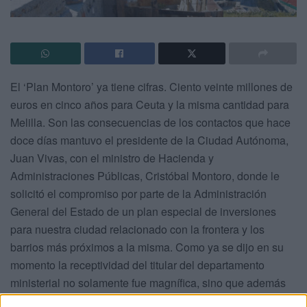
El ‘Plan Montoro’ ya tiene cifras. Ciento veinte millones de
euros en cinco años para Ceuta y la misma cantidad para
Melilla.
Son las consecuencias de los contactos que hace
doce días mantuvo el presidente de la Ciudad Autónoma,
Juan Vivas, con el ministro de Hacienda y
Administraciones Públicas, Cristóbal Montoro, donde le
solicitó el compromiso por parte de la Administración
General del Estado de un plan especial de inversiones
para nuestra ciudad relacionado con la frontera y los
barrios más próximos a la misma. Como ya se dijo en su
momento la receptividad del titular del departamento
ministerial no solamente fue magnífica, sino que además
la única pega que puso fue que en vez de ejecutarse en