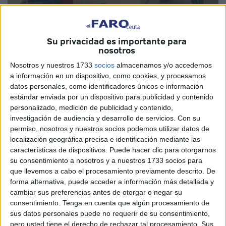
Su privacidad es importante para
nosotros
Nosotros y nuestros 1733
socios
almacenamos y/o accedemos
a información en un dispositivo, como cookies, y procesamos
datos personales, como identificadores únicos e información
Tras la reciente denuncia sindical recogida por este medio
estándar enviada por un dispositivo para publicidad y contenido
de comunicación en la que tanto CCOO como UGT
personalizado, medición de publicidad y contenido,
aseguraban que los empleados del INGESA
“se llevan la
investigación de audiencia y desarrollo de servicios.
Con su
permiso, nosotros y nuestros socios podemos utilizar datos de
ropa de trabajo a casa con el consiguiente foco de
localización geográfica precisa e identificación mediante las
infección que eso conlleva”, el director territorial del
características de dispositivos. Puede hacer clic para otorgarnos
INGESA, Fernando Pérez Padilla, ha reconocido que
su consentimiento a nosotros y a nuestros 1733 socios para
“existe la costumbre de llevarse la ropa de trabajo a casa
que llevemos a cabo el procesamiento previamente descrito. De
forma alternativa, puede acceder a información más detallada y
entre los trabajadores”, aunque “la institución sanitaria no
cambiar sus preferencias antes de otorgar o negar su
ha obligado a ningún trabajador a lavar la indumentaria
consentimiento.
Tenga en cuenta que algún procesamiento de
profesional en su hogar”.
sus datos personales puede no requerir de su consentimiento,
Padilla ha explicado que “lo que no queremos es que los
pero usted tiene el derecho de rechazar tal procesamiento. Sus