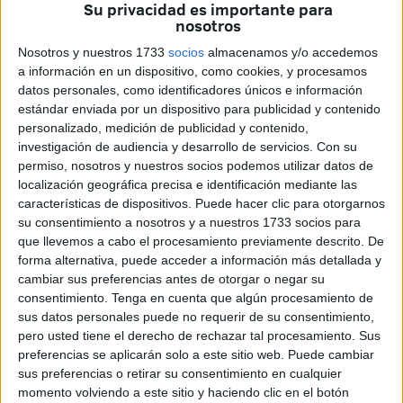
Española
y a las
Compañías de Mar
del propio Ejército
Su privacidad es importante para
nosotros
en Ceuta y Melilla
con motivo de la
festividad de la
Virgen del Carmen
, patrona de los marinos.
Nosotros y nuestros 1733
socios
almacenamos y/o accedemos
a información en un dispositivo, como cookies, y procesamos
A través de un mensaje publicado en su perfil oficial en la
datos personales, como identificadores únicos e información
estándar enviada por un dispositivo para publicidad y contenido
red social X (antes Twitter), el Ejército ha querido
rendir
personalizado, medición de publicidad y contenido,
homenaje
a todos los hombres y mujeres que integran
investigación de audiencia y desarrollo de servicios.
Con su
estas unidades, destacando especialmente a quienes
permiso, nosotros y nuestros socios podemos utilizar datos de
forman parte de las Compañías de Mar destacadas en las
localización geográfica precisa e identificación mediante las
características de dispositivos. Puede hacer clic para otorgarnos
dos ciudades autónomas.
su consentimiento a nosotros y a nuestros 1733 socios para
que llevemos a cabo el procesamiento previamente descrito. De
"Hoy nuestra felicitación a todos los componentes de la
forma alternativa, puede acceder a información más detallada y
Armada Española y también de las Compañías de Mar del
cambiar sus preferencias antes de otorgar o negar su
Ejército de Tierra de Melilla y Ceuta, en el día de su
consentimiento.
Tenga en cuenta que algún procesamiento de
#Patrona la Virgen del Carmen ¡Muchas felicidades a
sus datos personales puede no requerir de su consentimiento,
pero usted tiene el derecho de rechazar tal procesamiento. Sus
todos! Somos tu Ejército”, reza el mensaje institucional.
preferencias se aplicarán solo a este sitio web. Puede cambiar
sus preferencias o retirar su consentimiento en cualquier
La Virgen del Carmen es
la patrona de la Armada y de
momento volviendo a este sitio y haciendo clic en el botón
todas aquellas personas vinculadas al mar
. Cada
16 de