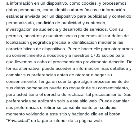
a información en un dispositivo, como cookies, y procesamos
una sentencia por la que le iban a retirar de inmediato los
datos personales, como identificadores únicos e información
grilletes abandonando así la celda que ocupaba desde
estándar enviada por un dispositivo para publicidad y contenido
agosto en la
cárcel
de Mendizábal.
personalizado, medición de publicidad y contenido,
investigación de audiencia y desarrollo de servicios.
Con su
De esta forma terminó este miércoles un juicio seguido
permiso, nosotros y nuestros socios podemos utilizar datos de
localización geográfica precisa e identificación mediante las
contra Y.H. por un delito contra la salud pública que
características de dispositivos. Puede hacer clic para otorgarnos
contaba nada menos que con una petición de hasta 5 años
su consentimiento a nosotros y a nuestros 1733 socios para
de cárcel. La Sala lo tuvo claro y tras la lectura de informes
que llevemos a cabo el procesamiento previamente descrito. De
de Fiscalía y Defensa, ejercida por el abogado Juan de
forma alternativa, puede acceder a información más detallada y
cambiar sus preferencias antes de otorgar o negar su
Dios Ruiz, dictó sentencia absolutoria in voce.
consentimiento.
Tenga en cuenta que algún procesamiento de
sus datos personales puede no requerir de su consentimiento,
Al llamado Y.H. la Policía Nacional le atribuyó el contenido
pero usted tiene el derecho de rechazar tal procesamiento. Sus
de unas papelinas halladas dentro de un paquete de
preferencias se aplicarán solo a este sitio web. Puede cambiar
tabaco en las naves del Tarajal que fueron consideradas
sus preferencias o retirar su consentimiento en cualquier
erróneamente como cocaína. Tras su análisis por el área
momento volviendo a este sitio y haciendo clic en el botón
"Privacidad" en la parte inferior de la página web.
de Sanidad se verificó que se trataba de
efedrina
, una
sustancia que en sí mismo no es una droga pero que se
puede utilizar como precursor para su producción y