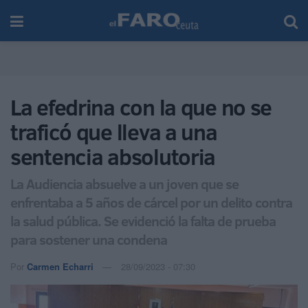
La efedrina con la que no se
traficó que lleva a una
sentencia absolutoria
La Audiencia absuelve a un joven que se
enfrentaba a 5 años de cárcel por un delito contra
la salud pública. Se evidenció la falta de prueba
para sostener una condena
Por
Carmen Echarri
28/09/2023 - 07:30