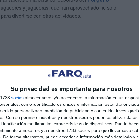
 jugadores y jugadoras, que han aprovechado no solo
 para divertirse con otras actividades.
os básicos de fútbol-sala pero también ha habido
os. Igualmente siendo una época como el verano, el
ra deleitar a todos los participantes.
Su privacidad es importante para nosotros
s 1733
socios
almacenamos y/o accedemos a información en un disposit
ento
y han podido estar todos los padres y madres de los
sonales, como identificadores únicos e información estándar enviada 
ra el recuerdo y se pudo realizar la última sesión.
ntenido personalizado, medición de publicidad y contenido, investigaci
os.
Con su permiso, nosotros y nuestros socios podemos utilizar datos 
identificación mediante las características de dispositivos. Puede hacer
ntimiento a nosotros y a nuestros 1733 socios para que llevemos a ca
. De forma alternativa, puede acceder a información más detallada y 