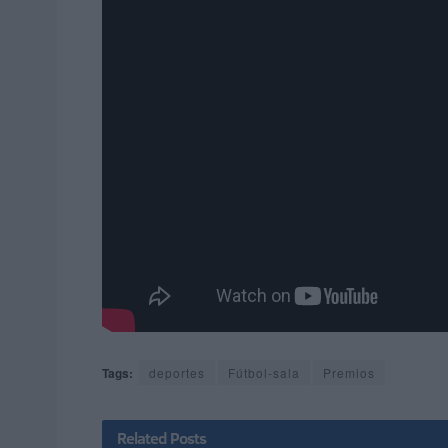
Tags:
deportes
Fútbol-sala
Premios
Related
Posts