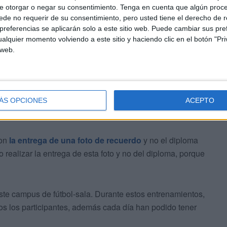
e otorgar o negar su consentimiento.
Tenga en cuenta que algún proc
de no requerir de su consentimiento, pero usted tiene el derecho de r
referencias se aplicarán solo a este sitio web. Puede cambiar sus pref
que espera que para el siguiente vuelva a ver otro
alquier momento volviendo a este sitio y haciendo clic en el botón "Pri
 web.
 jugadores de la ciudad.
ÁS OPCIONES
ACEPTO
con
la entrega de una foto de recuerdo
y no el diploma
 realizar la entrega de esta foto y no del diploma, porque
este campus de fútbol-sala. Durante estos entrenamientos,
os los participantes, además cada día han podido tener