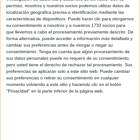
La magistrada deberá determinar si el procesado utilizó el
permiso, nosotros y nuestros socios podemos utilizar datos de
DNI de su vecina
con su consentimiento o sin él, con el fin
localización geográfica precisa e identificación mediante las
características de dispositivos. Puede hacer clic para otorgarnos
de
pagar una
multa de tráfico
ocurrida en abril de 2024.
su consentimiento a nosotros y a nuestros 1733 socios para
que llevemos a cabo el procesamiento previamente descrito. De
Durante la vista, la
denunciante
explicó que recibió una
forma alternativa, puede acceder a información más detallada y
notificación de multa a su nombre pese a no haber
cambiar sus preferencias antes de otorgar o negar su
conducido el vehículo implicado. Según su testimonio, el
consentimiento.
Tenga en cuenta que algún procesamiento de
coche pertenecía al acusado y este le habría propuesto
sus datos personales puede no requerir de su consentimiento,
pero usted tiene el derecho de rechazar tal procesamiento. Sus
“darle dinero para que retirara la denuncia”
.
preferencias se aplicarán solo a este sitio web. Puede cambiar
sus preferencias o retirar su consentimiento en cualquier
Afirmó además que no pagó la sanción, aunque el
momento volviendo a este sitio y haciendo clic en el botón
procesado le envió posteriormente una factura asegurando
"Privacidad" en la parte inferior de la página web.
que sí lo había hecho, lo cual considera falso.
La mujer sostiene que el acusado fue sorprendido por un
radar en
Cáceres
, y que utilizó sus datos personales para
evitar pagar los
300 euros de sanción
. Negó, ante
preguntas de la defensa, haber enviado audios