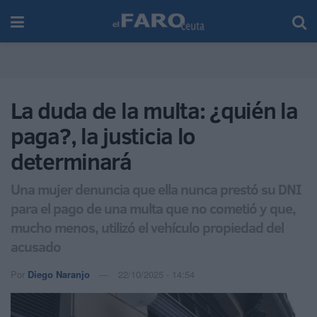
La duda de la multa: ¿quién la
paga?, la justicia lo
determinará
Una mujer denuncia que ella nunca prestó su DNI
para el pago de una multa que no cometió y que,
mucho menos, utilizó el vehículo propiedad del
acusado
Por
Diego Naranjo
22/10/2025 - 14:54