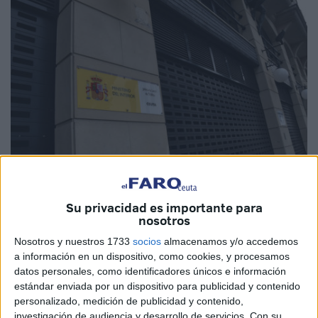
Imagen de archivo
Su privacidad es importante para
nosotros
Nosotros y nuestros 1733
socios
almacenamos y/o accedemos
a información en un dispositivo, como cookies, y procesamos
La titular del
Juzgado de lo Penal número 1 de Ceuta
ha
datos personales, como identificadores únicos e información
dejado visto para sentencia el juicio contra un hombre
estándar enviada por un dispositivo para publicidad y contenido
acusado de un
posible delito de
falsedad documental
.
personalizado, medición de publicidad y contenido,
investigación de audiencia y desarrollo de servicios.
Con su