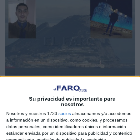
Su privacidad es importante para
nosotros
Nosotros y nuestros 1733
socios
almacenamos y/o accedemos
Samih se encuentra ya en España junto a su familia. Este
a información en un dispositivo, como cookies, y procesamos
pasado lunes pudo salir de
Gibraltar
, después de haber
datos personales, como identificadores únicos e información
sido rescatado tras
el naufragio de la embarcación con
estándar enviada por un dispositivo para publicidad y contenido
personalizado, medición de publicidad y contenido,