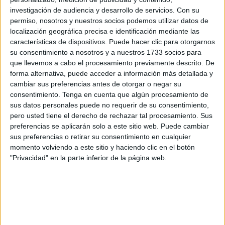
la que salió de Ceuta y que estaba ocupada por siete
investigación de audiencia y desarrollo de servicios.
Con su
personas.
Cuenta en una entrevista telefónica con
El
permiso, nosotros y nuestros socios podemos utilizar datos de
Faro
, que esa madrugada del 6 de febrero hacía “mal
localización geográfica precisa e identificación mediante las
tiempo” y la
patera
con la que pretendían alcanzar la
características de dispositivos. Puede hacer clic para otorgarnos
Península terminó “volcando en el mar”. Ocurrió sobre la
su consentimiento a nosotros y a nuestros 1733 socios para
que llevemos a cabo el procesamiento previamente descrito. De
una de la madrugada y solo tres de los ocupantes, él y dos
forma alternativa, puede acceder a información más detallada y
menores, fueron rescatados. Del resto de los ocupantes
cambiar sus preferencias antes de otorgar o negar su
nada sabe, solo que vio que habían caído al agua.
consentimiento.
Tenga en cuenta que algún procesamiento de
sus datos personales puede no requerir de su consentimiento,
Samih, vecino de Castillejos, no quiere ahondar en lo que
pero usted tiene el derecho de rechazar tal procesamiento. Sus
sucedió esa madrugada. Solo certifica cada vez que se le
preferencias se aplicarán solo a este sitio web. Puede cambiar
sus preferencias o retirar su consentimiento en cualquier
pregunta que todos cayeron al agua y que nada sabe del
momento volviendo a este sitio y haciendo clic en el botón
paradero de los demás inmigrantes que habían decidido
"Privacidad" en la parte inferior de la página web.
salir esa noche desde Ceuta. Entre ellos estaban Jawade
Lamkaddam y Hamid Al-Hassani. Son marroquíes, amigos
y ambos habían entrado en la ciudad días atrás a nado,
habiendo permanecido en las naves del Tarajal para pasar
la cuarentena.