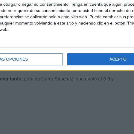
ro. No pasaron ni quince minutos cuando Fer Niño ponía el
e otorgar o negar su consentimiento.
Tenga en cuenta que algún proc
de no requerir de su consentimiento, pero usted tiene el derecho de r
referencias se aplicarán solo a este sitio web. Puede cambiar sus pref
alquier momento volviendo a este sitio y haciendo clic en el botón "Pri
 web.
ÁS OPCIONES
ACEPTO
rcer tanto
, obra de Curro Sánchez, que anotó el 3-0 y