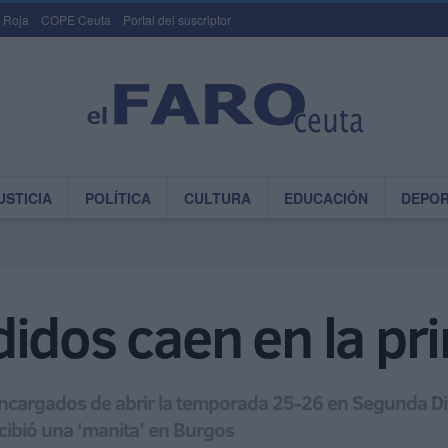
 Roja
COPE Ceuta
Portal del suscriptor
USTICIA
POLÍTICA
CULTURA
EDUCACIÓN
DEPO
idos caen en la pr
s encargados de abrir la temporada 25-26 en Segunda D
recibió una ‘manita’ en Burgos