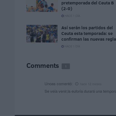
pretemporada del Ceuta B
(2-0)
HACE 1 DÍA
Así serán los partidos del
Ceuta esta temporada: se
confirman las nuevas regl
HACE 1 DÍA
Comments
1
Unoas
comentó:
hace 12 meses
Se veía venir,la euforia durará una tempor