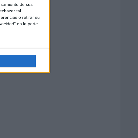
esamiento de sus
echazar tal
erencias o retirar su
vacidad" en la parte