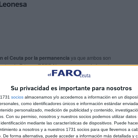
l Leonesa
on el Ceuta por la permanencia
ya que ambos son
dentes de Primera RFEF. No comenzaron de la mejor
Su privacidad es importante para nosotros
 para un recién ascendido como la ‘Cultu’ se antojaba
s 1731
socios
almacenamos y/o accedemos a información en un disposit
a truncar a las esperanzas de los leoneses en sacar algo
sonales, como identificadores únicos e información estándar enviada 
 Mamadou Diallo iba a determinar que el choque se
ntenido personalizado, medición de publicidad y contenido, investigaci
os.
Con su permiso, nosotros y nuestros socios podemos utilizar datos 
identificación mediante las características de dispositivos. Puede hacer
ntimiento a nosotros y a nuestros 1731 socios para que llevemos a ca
ivisión ya que en el minuto 1 de partido el guineano vio
. De forma alternativa, puede acceder a información más detallada y 