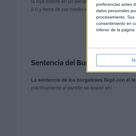
la roja directa en un penalti que transformó Cur
preferencias antes d
2-0 y tierra de por medio en ‘El Plantío’
datos personales pue
procesamiento. Sus p
consentimiento en cu
inferior de la página
Sentencia del Burgos
M
La sentencia de los burgaleses llegó con el te
prácticamente el partido se quedó ahí.