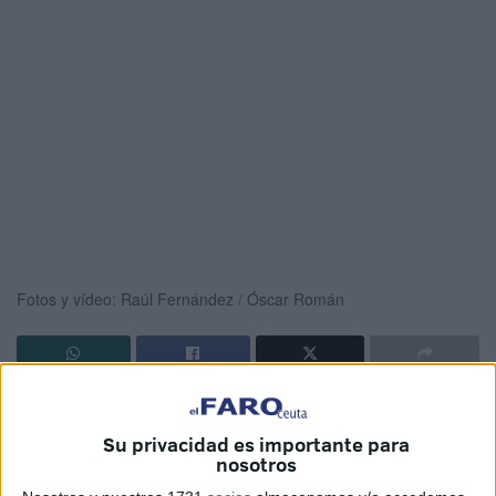
Fotos y vídeo: Raúl Fernández / Óscar Román
La afición del Ceuta ya va llegando a las instalaciones
del estadio José Zorrilla
de Valladolid para vivir el debut
Su privacidad es importante para
nosotros
de los de José Juan Romero en Segunda División. Cerca
de 200 aficionados recibieron a la expedición del Ceuta a