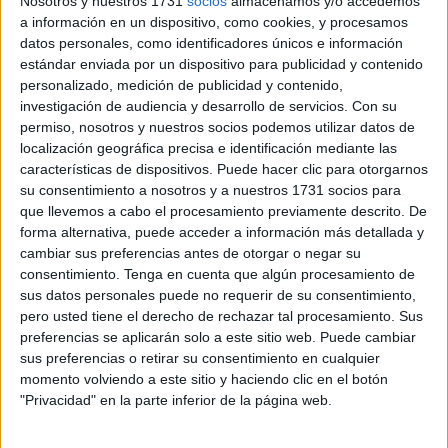
Nosotros y nuestros 1731
socios
almacenamos y/o accedemos
su llegada a ‘Pucela’ demostrando más que nunca que la
a información en un dispositivo, como cookies, y procesamos
datos personales, como identificadores únicos e información
afición del Ceuta está con su equipo sin importar el
estándar enviada por un dispositivo para publicidad y contenido
escenario y lo lejos que esté.
personalizado, medición de publicidad y contenido,
investigación de audiencia y desarrollo de servicios.
Con su
Con banderas y bufandas de Ceuta
poco a poco iban
permiso, nosotros y nuestros socios podemos utilizar datos de
llegando los primeros seguidores del Ceuta a
localización geográfica precisa e identificación mediante las
Valladolid, estadio donde debutarán esta noche
en
características de dispositivos. Puede hacer clic para otorgarnos
su consentimiento a nosotros y a nuestros 1731 socios para
LaLiga Hypermotion
.
que llevemos a cabo el procesamiento previamente descrito. De
forma alternativa, puede acceder a información más detallada y
Las ganas y la
ilusión están intactas por ver al equipo
cambiar sus preferencias antes de otorgar o negar su
de la ciudad autónoma 45 años después sin estar en
consentimiento.
Tenga en cuenta que algún procesamiento de
Segunda División.
sus datos personales puede no requerir de su consentimiento,
pero usted tiene el derecho de rechazar tal procesamiento. Sus
Los aficionados del Ceuta no se querían perder el
preferencias se aplicarán solo a este sitio web. Puede cambiar
partido ni por supuesto el recibimiento al autobús del
sus preferencias o retirar su consentimiento en cualquier
momento volviendo a este sitio y haciendo clic en el botón
Ceuta
, donde en las inmediaciones del estadio
"Privacidad" en la parte inferior de la página web.
comenzaron a arroparles y mandarles ánimos de cara al
encuentro.