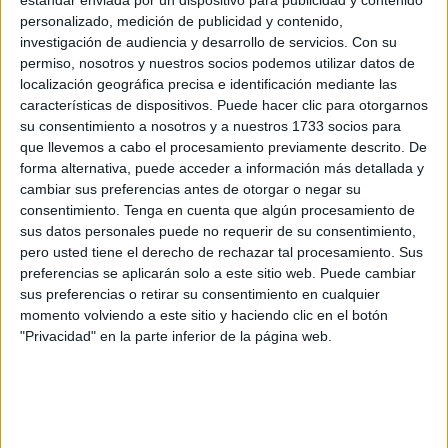
estándar enviada por un dispositivo para publicidad y contenido
El
mal olor
que ha flotado en el ambiente desde primera
personalizado, medición de publicidad y contenido,
hora de este lunes es la señal inequívoca de que un barco
investigación de audiencia y desarrollo de servicios.
Con su
dedicado a esta actividad ha hecho escala en las
permiso, nosotros y nuestros socios podemos utilizar datos de
localización geográfica precisa e identificación mediante las
instalaciones de la Autoridad Portuaria.
características de dispositivos. Puede hacer clic para otorgarnos
su consentimiento a nosotros y a nuestros 1733 socios para
Este 'establo flotante' se encontraba en el muelle de
que llevemos a cabo el procesamiento previamente descrito. De
Poniente, donde hacen parada las embarcaciones para el
forma alternativa, puede acceder a información más detallada y
suministro de combustible. A lo largo de la tarde, ha
cambiar sus preferencias antes de otorgar o negar su
zarpado rumbo a Port Said.
consentimiento.
Tenga en cuenta que algún procesamiento de
sus datos personales puede no requerir de su consentimiento,
El 'Yosor' no es la primera vez que visita Ceuta. Y, en las
pero usted tiene el derecho de rechazar tal procesamiento. Sus
preferencias se aplicarán solo a este sitio web. Puede cambiar
últimas semanas, es al menos el segundo buque de
sus preferencias o retirar su consentimiento en cualquier
ganado que recala en el puerto local, el cual también se
momento volviendo a este sitio y haciendo clic en el botón
hizo notar por el olor que desprende.
"Privacidad" en la parte inferior de la página web.
Así luce hoy nuestro muelle de Poniente del
#puertodeCeuta
.
El petrolero "MOUNT KIBO", de bandera