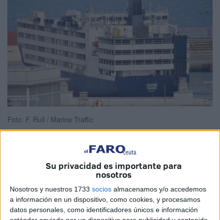
Foto: F. Rull / Marine Traffic
Su privacidad es importante para
Mientras Ceuta espera el desembarco de los corderos
nosotros
para la Fiesta del Sacrificio (Eid Al Adha), otro
buque
de
Nosotros y nuestros 1733
socios
almacenamos y/o accedemos
transporte de
ganado
, el 'Yosor', ha atracado en el
puerto
a información en un dispositivo, como cookies, y procesamos
de Ceuta.
datos personales, como identificadores únicos e información