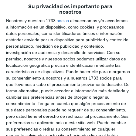
consideración como festivo ha variado con el tiempo.
Su privacidad es importante para
nosotros
Durante el régimen franquista, el 19 de marzo era una de
Nosotros y nuestros 1733
socios
almacenamos y/o accedemos
las tantas festividades religiosas
no laborables
. Sin
a información en un dispositivo, como cookies, y procesamos
embargo, tras la llegada de la democracia y la
datos personales, como identificadores únicos e información
estándar enviada por un dispositivo para publicidad y contenido
reorganización de los
festivos
nacionales en los años 80,
personalizado, medición de publicidad y contenido,
esta jornada dejó de ser obligatoriamente festiva en todo el
investigación de audiencia y desarrollo de servicios.
Con su
país, pasando a ser una decisión de cada comunidad
permiso, nosotros y nuestros socios podemos utilizar datos de
autónoma.
localización geográfica precisa e identificación mediante las
características de dispositivos. Puede hacer clic para otorgarnos
Para 2025, el Día de San José solo será festivo en Murcia
su consentimiento a nosotros y a nuestros 1733 socios para
y Comunidad Valenciana, donde esta fecha coincide con
que llevemos a cabo el procesamiento previamente descrito. De
forma alternativa, puede acceder a información más detallada y
el cierre de las emblemáticas Fallas y la esperada 'cremà'.
cambiar sus preferencias antes de otorgar o negar su
consentimiento.
Tenga en cuenta que algún procesamiento de
En Ceuta, el Pleno de la Asamblea aprobó
el calendario
sus datos personales puede no requerir de su consentimiento,
laboral para 2025
el pasado septiembre, dejando fuera
pero usted tiene el derecho de rechazar tal procesamiento. Sus
esta festividad. Los días festivos retribuidos y no
preferencias se aplicarán solo a este sitio web. Puede cambiar
recuperables acordados son:
sus preferencias o retirar su consentimiento en cualquier
momento volviendo a este sitio y haciendo clic en el botón