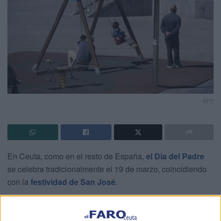
EFE
En Ceuta, como en el resto de España,
el Día del Padre
se celebra tradicionalmente el 19 de marzo, coincidiendo
con la
festividad de San José
.
Esta fecha, de fuerte arraigo en el calendario católico, ha
perdurado a lo largo de las décadas, aunque su