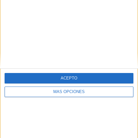
“Egoístamente me gustaría que estuvieran con nosotros,
como cualquier padre que quiere tener a sus hijos cerca,
pero es ley de vida, los hijos crecen y sabes que tiene que
salir del nido, por ello lo único que deseo es que sean
felices y estén bien”.
ACEPTO
MÁS OPCIONES
David frente a una batalla inesperada: "“Te