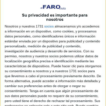
eran los niños"
Son la firme evidencia de que el canon preestablecido ha
Su privacidad es importante para
nosotros
pasado a un segundo plano gracias a un arma que todo lo
puede: el amor y la unión. Hace doce años que
Nosotros y nuestros 1731
socios
almacenamos y/o accedemos
conformaron una familia que por aquel entonces se salía
a información en un dispositivo, como cookies, y procesamos
datos personales, como identificadores únicos e información
de la norma y, como manifiesta David, “los inicios fueron ni
estándar enviada por un dispositivo para publicidad y contenido
hilar hilos de oro, aunque de 8 a 9 años para aquí todo ha
personalizado, medición de publicidad y contenido,
sido más fluido”.
investigación de audiencia y desarrollo de servicios.
Con su
permiso, nosotros y nuestros socios podemos utilizar datos de
En realidad Víctor y David conforman solo una mitad del
localización geográfica precisa e identificación mediante las
pastel, que completan Charo (exmujer de Víctor) y Juan (
características de dispositivos. Puede hacer clic para otorgarnos
su consentimiento a nosotros y a nuestros 1731 socios para
su actual esposo), una ‘súper familia’ cuyo objetivo era el
que llevemos a cabo el procesamiento previamente descrito. De
mismo.
forma alternativa, puede acceder a información más detallada y
cambiar sus preferencias antes de otorgar o negar su
“Las dos familias tuvimos claro desde el principio que el fin
consentimiento.
Tenga en cuenta que algún procesamiento de
último eran los niños”, expresa David. Precisamente es
sus datos personales puede no requerir de su consentimiento,
ahí, señala Víctor, donde su pareja jugó un papel
pero usted tiene el derecho de rechazar tal procesamiento. Sus
preferencias se aplicarán solo a este sitio web. Puede cambiar