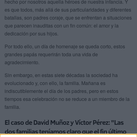
hecho por nosotros aquella héroes de nuestra infancia. Y
es que todos, más allá de sus particularidades y diferentes
batallas, son padres coraje, que se enfrentan a situaciones
que parecen inauditas con un fin común: el amor y la
dedicación por sus hijos.
Por todo ello, un día de homenaje se queda corto, estos
grandes papás requerirán toda una vida de
agradecimiento.
Sin embargo, en estas siete décadas la sociedad ha
evolucionado y, con ello, la familia. Mañana es
indiscutiblemente el día de los padres, pero en estos
tiempos esa celebración no se reduce a un miembro de la
familia.
El caso de David Muñoz y Víctor Pérez: "Las
dos familias teníamos claro que el fin último