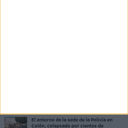
Related
Posts
Seguridad privada en el cementerio
musulmán tras el desalojo de 700
personas
HACE 6 MINUTOS
Pilar Cancela: “No vamos a dejar sin
atención a ninguna persona que necesite
ayuda”
HACE 18 MINUTOS
El entorno de la sede de la Policía en
Colón, colapsado por cientos de