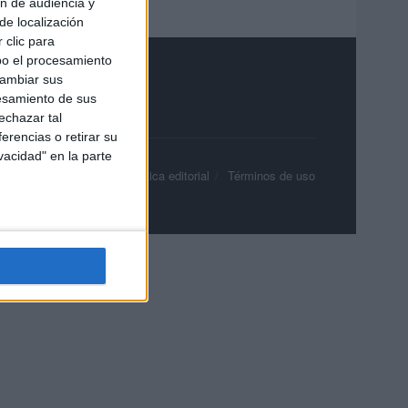
ón de audiencia y
de localización
 clic para
bo el procesamiento
cambiar sus
esamiento de sus
echazar tal
erencias o retirar su
vacidad" en la parte
olítica de privacidad
Política editorial
Términos de uso