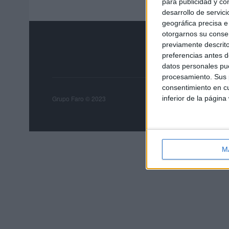
para publicidad y co
desarrollo de servici
geográfica precisa e 
otorgarnos su conse
previamente descrito
preferencias antes d
datos personales pue
procesamiento. Sus p
consentimiento en cu
Grupo Faro
Publicida
inferior de la página
Grupo Faro © 2023
M