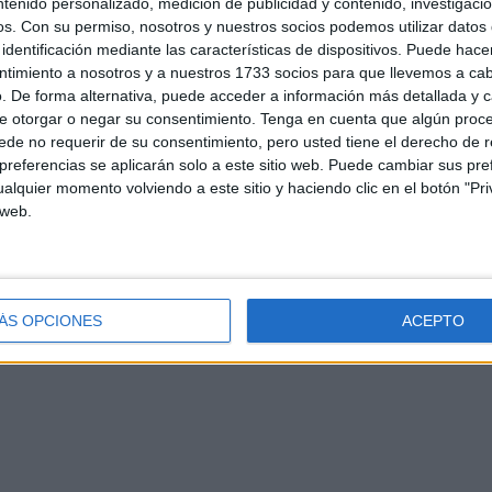
ntenido personalizado, medición de publicidad y contenido, investigaci
os.
Con su permiso, nosotros y nuestros socios podemos utilizar datos 
identificación mediante las características de dispositivos. Puede hacer
ntimiento a nosotros y a nuestros 1733 socios para que llevemos a ca
. De forma alternativa, puede acceder a información más detallada y 
e otorgar o negar su consentimiento.
Tenga en cuenta que algún proc
de no requerir de su consentimiento, pero usted tiene el derecho de r
referencias se aplicarán solo a este sitio web. Puede cambiar sus pref
alquier momento volviendo a este sitio y haciendo clic en el botón "Pri
d
Contacto
Aviso legal – Protección de datos
Política de cookies
P
 web.
ÁS OPCIONES
ACEPTO