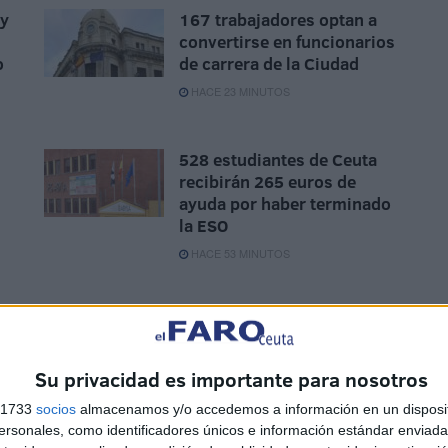
 y
167 trabajadores optan a
convertirse en funcionarios
o
de carrera de la Ciudad
HACE 23 MINUTOS
528 estudiantes de Ceuta
recibirán 265 euros de
ayuda por haber terminado
la ESO
HACE 53 MINUTOS
o:
Policía detiene en el puerto
al
de Ceuta a un criminal
buscado en Francia
Su privacidad es importante para nosotros
HACE 2 HORAS
s 1733
socios
almacenamos y/o accedemos a información en un disposit
sonales, como identificadores únicos e información estándar enviada 