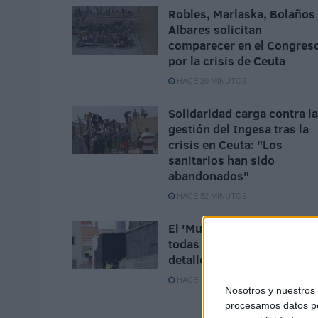
Robles, Marlaska, Bolaños
Albares solicitan
comparecer en el Congres
por la crisis de Ceuta
HACE 20 MINUTOS
Solidaridad carga contra la
gestión del Ingesa tras la
crisis en Ceuta: "Los
sanitarios han sido
abandonados"
HACE 52 MINUTOS
El 'Murube' se pone a punt
todas las obras previstas, 
detalle
HACE 1 HORA
Nosotros y nuestro
procesamos datos per