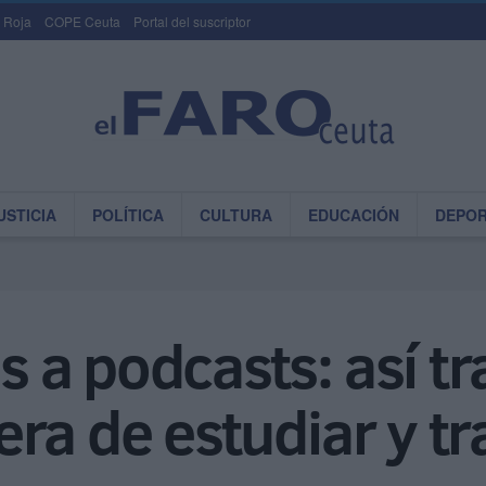
 Roja
COPE Ceuta
Portal del suscriptor
USTICIA
POLÍTICA
CULTURA
EDUCACIÓN
DEPO
 a podcasts: así t
ra de estudiar y tr