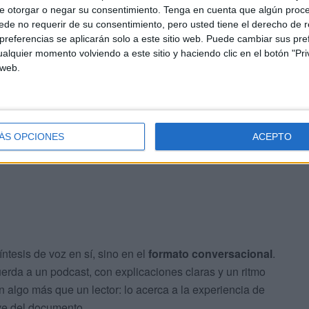
e otorgar o negar su consentimiento.
Tenga en cuenta que algún proc
de no requerir de su consentimiento, pero usted tiene el derecho de r
io”.
referencias se aplicarán solo a este sitio web. Puede cambiar sus pref
alquier momento volviendo a este sitio y haciendo clic en el botón "Pri
 web.
y, tras unos minutos, entrega un resultado listo para
d de lectura, adelantar o retroceder el audio,
ompartirlo con terceros
.
ÁS OPCIONES
ACEPTO
ntesis de voz en sí, sino en el
formato conversacional
.
erda a un podcast, con explicaciones claras y un ritmo
 algo más que un lector: lo acerca a la experiencia de
ve del documento.