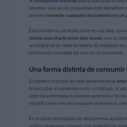
la
inteligencia artificial
está empezando a ofrecer
proceso. Una de las propuestas más llamativas 
permite
convertir cualquier documento en un
Esta función no se limita a leer en voz alta, co
recrea una charla entre dos voces
, con un ton
un programa de radio se tratara. El resultado es
información compleja sin caer en la monotonía.
Una forma distinta de consumir
El objetivo principal de esta herramienta es
ahor
Al escuchar el contenido como un diálogo, el usu
lugar de enfrentarse a párrafos extensos y lleno
narrado como una conversación profesional, pero
En pruebas realizadas con documentos académico
audios generados tuvieron una duración de entr