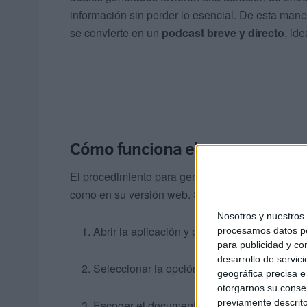
información sin perder lo esencial. De esta mane
se convierte en un
podcast breve y directo
, id
Cómo funciona el proceso
El procedimiento para generar estos audios es se
como en su versión web. Solo es necesario:
Nosotros y nuestro
Abrir la aplicación y pulsar el botón con el i
procesamos datos per
para publicidad y co
desarrollo de servici
Seleccionar la opción “Archivos”.
geográfica precisa e 
otorgarnos su conse
previamente descrito
Escoger el documento que se quiere convert