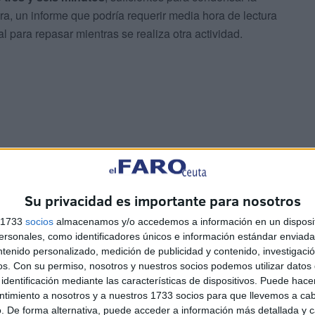
ra, un informe que podría requerir media hora de lectura
eal para repasar mientras se realiza otra actividad.
ncillo y está disponible tanto en la
app móvil de Gemini
Su privacidad es importante para nosotros
s 1733
socios
almacenamos y/o accedemos a información en un disposit
cono de “+”.
sonales, como identificadores únicos e información estándar enviada 
ntenido personalizado, medición de publicidad y contenido, investigaci
os.
Con su permiso, nosotros y nuestros socios podemos utilizar datos 
identificación mediante las características de dispositivos. Puede hacer
ntimiento a nosotros y a nuestros 1733 socios para que llevemos a ca
. De forma alternativa, puede acceder a información más detallada y 
ir (PDF, DOC o texto plano).