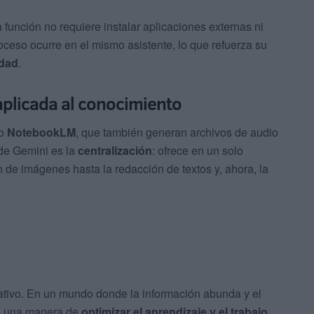
 función no requiere instalar aplicaciones externas ni
ceso ocurre en el mismo asistente, lo que refuerza su
idad
.
 aplicada al conocimiento
mo
NotebookLM
, que también generan archivos de audio
 de Gemini es la
centralización
: ofrece en un solo
 de imágenes hasta la redacción de textos y, ahora, la
cativo. En un mundo donde la información abunda y el
en una manera de
optimizar el aprendizaje y el trabajo