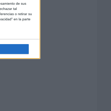
esamiento de sus
echazar tal
erencias o retirar su
vacidad" en la parte