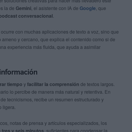
 soluciones creativas para hacer más llevadero este
es la de
Gemini
, el asistente con IA de
Google
, que
 podcast conversacional
.
mo ocurre con muchas aplicaciones de texto a voz, sino que
o ameno y cercano, que explica el contenido como si de
 una experiencia más fluida, que ayuda a asimilar
 información
rar tiempo
y
facilitar la comprensión
de textos largos.
ario lo percibe de manera más natural y retentiva. En
s de tecnicismos, recibe un resumen estructurado y
 ligera.
s, notas de prensa y artículos especializados, los
e
tres y seis minutos
, suficientes para condensar la