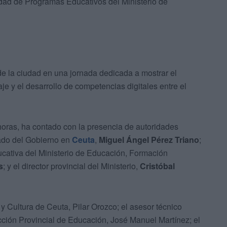
dad de Programas Educativos del Ministerio de
de la ciudad en una jornada dedicada a mostrar el
je y el desarrollo de competencias digitales entre el
horas, ha contado con la presencia de autoridades
egado del Gobierno en
Ceuta
,
Miguel Ángel Pérez Triano
;
ducativa del Ministerio de Educación, Formación
s
; y el director provincial del Ministerio,
Cristóbal
 Cultura de Ceuta, Pilar Orozco; el asesor técnico
cción Provincial de Educación, José Manuel Martínez; el