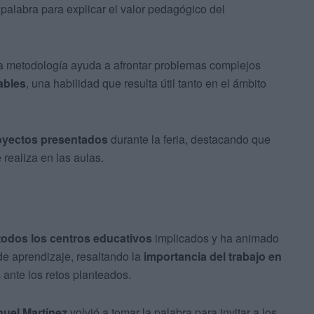
palabra para explicar el valor pedagógico del
a metodología ayuda a afrontar problemas complejos
ables
, una habilidad que resulta útil tanto en el ámbito
proyectos presentados
durante la feria, destacando que
 realiza en las aulas.
 todos los centros educativos
implicados y ha animado
 de aprendizaje, resaltando la
importancia del trabajo en
ante los retos planteados.
nuel Martínez
volvió a tomar la palabra para invitar a los