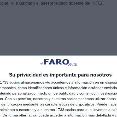
iguel Vila García; y el asesor técnico docente del INTEF,
nuel Martínez
, quien ha dirigido unas palabras a los
Su privacidad es importante para nosotros
ancia de esta primera feria como culminación de un
s 1733
socios
almacenamos y/o accedemos a información en un disposit
o escolar.
sonales, como identificadores únicos e información estándar enviada 
ntenido personalizado, medición de publicidad y contenido, investigaci
ación del profesorado
, subrayando que gracias a su
os.
Con su permiso, nosotros y nuestros socios podemos utilizar datos 
vas formas de aprendizaje
más dinámicas,
identificación mediante las características de dispositivos. Puede hacer
ntimiento a nosotros y a nuestros 1733 socios para que llevemos a ca
. De forma alternativa, puede acceder a información más detallada y 