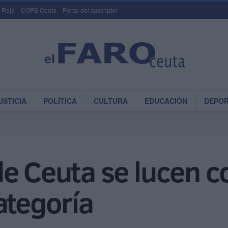
 Roja
COPE Ceuta
Portal del suscriptor
USTICIA
POLÍTICA
CULTURA
EDUCACIÓN
DEPO
e Ceuta se lucen c
ategoría