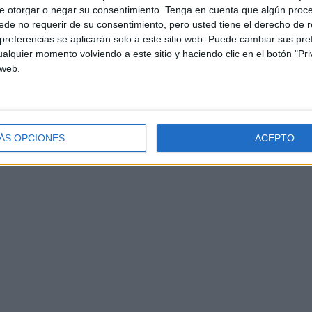
e otorgar o negar su consentimiento.
Tenga en cuenta que algún proc
de no requerir de su consentimiento, pero usted tiene el derecho de r
referencias se aplicarán solo a este sitio web. Puede cambiar sus pref
alquier momento volviendo a este sitio y haciendo clic en el botón "Pri
co en la creatividad como uno de los principales
 web.
nal,
la programación y la robótica
permiten desarrollar
s estudiantes, favoreciendo
la resolución de
ÁS OPCIONES
ACEPTO
ad de innovación.