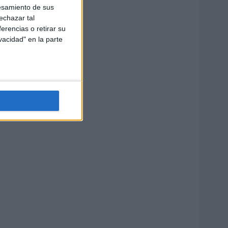
esamiento de sus
echazar tal
erencias o retirar su
vacidad" en la parte