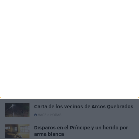
artículo 2 de la Constitución, velando por el
establecimiento de un equilibrio económico, adecuado y
justo entre las diversas partes del territorio español, y
atendiendo en particular a las circunstancias del hecho
insular. Las diferencias entre los Estatutos de las distintas
Comunidades Autónomas no podrán implicar, en ningún
caso, privilegios económicos o sociales”. ¿Se la ha leído la
señora ministra?. Pues, al menos, lo tiene por obligación
principal. Y ahí está el doble lenguaje de algunos políticos.
Related
Posts
Carta de los vecinos de Arcos Quebrados
HACE 5 HORAS
Disparos en el Príncipe y un herido por
arma blanca