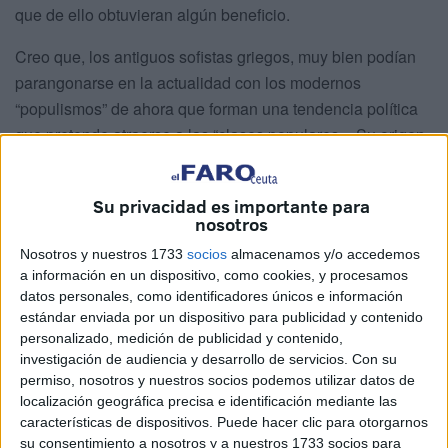
que de ello obtuvieran algún beneficio.
Creo que, los antiguos sofistas griegos, muy bien podían
parangonarse en la actualidad con los modernos
“populismos” de ahora que forman una tendencia política
que pretende atraerse a las “clases populares». Su origen
parece traer causa de un movimiento ruso del siglo XIX,
llamado “narodnismo” (término que se traduce del griego al
Su privacidad es importante para
español como populismo, derivado del lema: «ir hacia el
nosotros
pueblo»), que obraba como guía para las corrientes
Nosotros y nuestros 1733
socios
almacenamos y/o accedemos
democráticas rusas y que no eran ni buenos ni malos, sino
a información en un dispositivo, como cookies, y procesamos
gente materialista y especuladora que aspiraba a obtener
datos personales, como identificadores únicos e información
cuanta más ganancia mejor, pero sin importarle demasiado
estándar enviada por un dispositivo para publicidad y contenido
personalizado, medición de publicidad y contenido,
la forma de cómo pudieran lograrlo.
investigación de audiencia y desarrollo de servicios.
Con su
permiso, nosotros y nuestros socios podemos utilizar datos de
Y, exactamente, de ese paradigma anterior, me voy a valer
localización geográfica precisa e identificación mediante las
hoy para exponer el doble lenguaje que suelen utilizar los
características de dispositivos. Puede hacer clic para otorgarnos
políticos actuales. Como ejemplo de ello, traigo a colación
su consentimiento a nosotros y a nuestros 1733 socios para