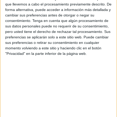
el caso ocurrido el 11 de enero de 2025, cuando se nos
que llevemos a cabo el procesamiento previamente descrito. De
anunció a bombo y platillo a la opinión pública que la
forma alternativa, puede acceder a información más detallada y
cambiar sus preferencias antes de otorgar o negar su
ministra de Hacienda dio un mitin político en Jaén con
consentimiento.
Tenga en cuenta que algún procesamiento de
motivo de presentarse como precandidata a las elecciones
sus datos personales puede no requerir de su consentimiento,
primarias para la Junta de Andalucía por la capital
pero usted tiene el derecho de rechazar tal procesamiento. Sus
jiennense, para la que ella había resultado nominada, tras
preferencias se aplicarán solo a este sitio web. Puede cambiar
sus preferencias o retirar su consentimiento en cualquier
haber presentado previamente una moción de censura en
momento volviendo a este sitio y haciendo clic en el botón
dicha provincia, con el previo acuerdo de haber asumido
"Privacidad" en la parte inferior de la página web.
su partido pagar (o más bien comprar) una importante
deuda que, parece ser, se venía arrastrando desde
bastante tiempo atrás por importe de casi 600 millones de
euros, aprovechando que se había postulado como
ganadora de la moción de censura que ella misma había
presentado y ganado en dicha provincia y que, junto con la
Diputación Provincial de Sevilla, eran las dos únicas
votaciones que su formación había ganado en Andalucía.
Últimamente, parece haber sido ella proclamada