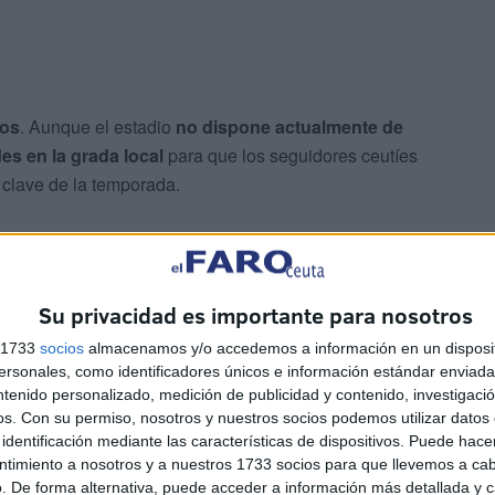
ros
. Aunque el estadio
no dispone actualmente de
es en la grada local
para que los seguidores ceutíes
clave de la temporada.
Su privacidad es importante para nosotros
s 1733
socios
almacenamos y/o accedemos a información en un disposit
ar los siguientes datos:
nombre completo, DNI, correo
sonales, como identificadores únicos e información estándar enviada 
ntenido personalizado, medición de publicidad y contenido, investigaci
ona que adquiera una entrada.
os.
Con su permiso, nosotros y nuestros socios podemos utilizar datos 
identificación mediante las características de dispositivos. Puede hacer
la compra con antelación
, ya que el aforo será limitado y
ntimiento a nosotros y a nuestros 1733 socios para que llevemos a ca
. De forma alternativa, puede acceder a información más detallada y 
tadio.