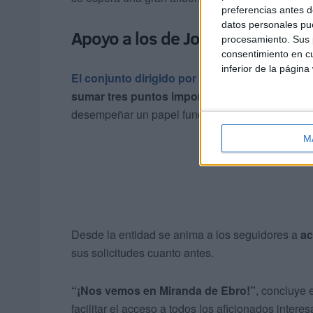
preferencias antes d
datos personales pue
Apoyo a los de José Juan Romer
procesamiento. Sus p
consentimiento en cu
inferior de la página
El conjunto dirigido por José Juan Romero
af
sumar tres puntos importantes
ante un rival s
desempeñar un papel fundamental, tal y como v
M
Desde la entidad se anima a los seguidores a
ac
sus solicitudes cuanto antes.
“¡Nos vemos en Miranda de Ebro!”
, concluye
facilitar el acceso a todos los aficionados inte