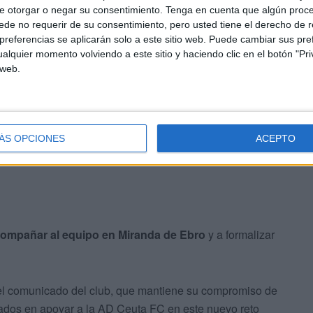
e otorgar o negar su consentimiento.
Tenga en cuenta que algún proc
de no requerir de su consentimiento, pero usted tiene el derecho de r
o
referencias se aplicarán solo a este sitio web. Puede cambiar sus pref
alquier momento volviendo a este sitio y haciendo clic en el botón "Pri
 web.
ronta este nuevo desplazamiento con el objetivo de
iempre exigente en su feudo. La afición caballa volverá a
iene haciendo en cada desplazamiento de la temporada.
ÁS OPCIONES
ACEPTO
ompañar al equipo en Miranda de Ebro
y a formalizar
 el comunicado del club, que mantiene su compromiso de
resados en apoyar a la AD Ceuta FC en este nuevo reto