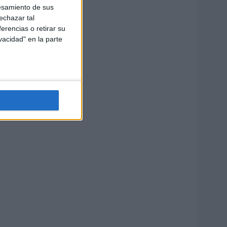
esamiento de sus
echazar tal
erencias o retirar su
vacidad" en la parte