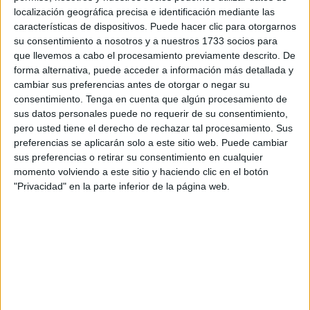
Marruecos, los transportistas españoles tan sólo utilizan
localización geográfica precisa e identificación mediante las
características de dispositivos. Puede hacer clic para otorgarnos
8.000 de las autorizaciones al viaje disponibles que
su consentimiento a nosotros y a nuestros 1733 socios para
contrastan con las más de 80.000 autorizaciones que
que llevemos a cabo el procesamiento previamente descrito. De
utilizan los camioneros marroquíes, pese a lo cual sus
forma alternativa, puede acceder a información más detallada y
autoridades presionan para incrementar el cupo, según la
cambiar sus preferencias antes de otorgar o negar su
consentimiento.
Tenga en cuenta que algún procesamiento de
Federación Nacional de Asociaciones de Transporte de
sus datos personales puede no requerir de su consentimiento,
España (Fenadismer).
pero usted tiene el derecho de rechazar tal procesamiento. Sus
preferencias se aplicarán solo a este sitio web. Puede cambiar
En España, a enero de 2024, existen 25.558 empresas
sus preferencias o retirar su consentimiento en cualquier
transportistas autorizadas para realizar esta actividad
momento volviendo a este sitio y haciendo clic en el botón
internacional, con una flota de 133.867 vehículos pesados.
"Privacidad" en la parte inferior de la página web.
La mayor parte del transporte internacional español se
dirige a países de la Unión Europea, como Francia,
Alemania, Portugal, Italia y Países Bajos. Reino Unido,
tras el Brexit, ha perdido atractivo debido al
restablecimiento de fronteras.