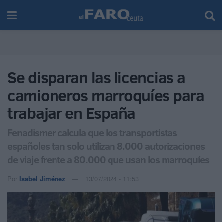
Se disparan las licencias a
camioneros marroquíes para
trabajar en España
Fenadismer calcula que los transportistas
españoles tan solo utilizan 8.000 autorizaciones
de viaje frente a 80.000 que usan los marroquíes
Por
Isabel Jiménez
13/07/2024 - 11:53