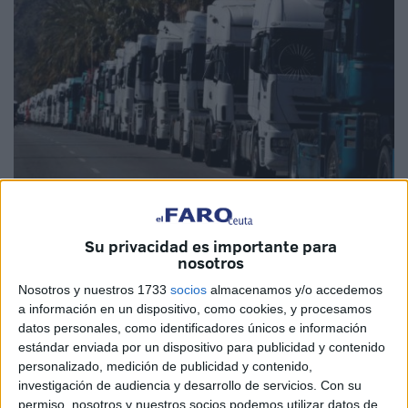
Imagen de archivo
Su privacidad es importante para
nosotros
Pese a la importancia del transporte internacional
Nosotros y nuestros 1733
socios
almacenamos y/o accedemos
a información en un dispositivo, como cookies, y procesamos
realizado por la flota española, conformada por más de
datos personales, como identificadores únicos e información
133.000 camiones, la práctica totalidad se realiza con
estándar enviada por un dispositivo para publicidad y contenido
países de la Unión Europea.
personalizado, medición de publicidad y contenido,
investigación de audiencia y desarrollo de servicios.
Con su
En el caso del transporte internacional entre España y
permiso, nosotros y nuestros socios podemos utilizar datos de