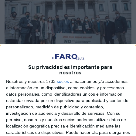
Su privacidad es importante para
nosotros
Cedidas
Nosotros y nuestros 1733
socios
almacenamos y/o accedemos
a información en un dispositivo, como cookies, y procesamos
datos personales, como identificadores únicos e información
estándar enviada por un dispositivo para publicidad y contenido
Vox
ha respaldado este martes la concentración de la
personalizado, medición de publicidad y contenido,
Federación Española de Familias Numerosas (FEFN)
investigación de audiencia y desarrollo de servicios.
Con su
contra el complemento de maternidad de las pensiones
permiso, nosotros y nuestros socios podemos utilizar datos de
localización geográfica precisa e identificación mediante las
"que penalizará a las madres con más hijos". Un acto
características de dispositivos. Puede hacer clic para otorgarnos
simbólico que se ha celebrado frente a las puertas del