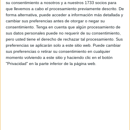
su consentimiento a nosotros y a nuestros 1733 socios para
Congreso de los Diputados y en el que ha participado la
que llevemos a cabo el procesamiento previamente descrito. De
diputada
por Ceuta, Teresa López.
forma alternativa, puede acceder a información más detallada y
cambiar sus preferencias antes de otorgar o negar su
El jueves se votará el Real Decreto 3/2021 relativo al
consentimiento.
Tenga en cuenta que algún procesamiento de
"recorte" de pensiones que afecta al complemento de
sus datos personales puede no requerir de su consentimiento,
pero usted tiene el derecho de rechazar tal procesamiento. Sus
maternidad y que puede suponer "una reducción de hasta
preferencias se aplicarán solo a este sitio web. Puede cambiar
un 70 por ciento" del complemento por maternidad, en
sus preferencias o retirar su consentimiento en cualquier
función del número de hijos y la base de cotización. Por
momento volviendo a este sitio y haciendo clic en el botón
ello, Vox se opone y advierte de que este complemento,
"Privacidad" en la parte inferior de la página web.
propuesto por el ministro de Inclusión, Seguridad Social y
Migraciones, José Luis Escrivá, es un "ataque" a las
familias.
Además, la FEFN ha planteado este hecho ante la Unión
Europea, por considerar que el nuevo sistema "penaliza" a
miles de familias, y que también podría "discriminar" a los
padres, "al exigirles una serie de requisitos para poder
acceder al complemento que no se exigen en el caso de