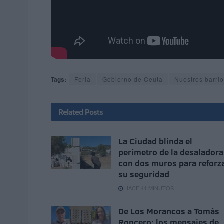
Tags:
Feria
Gobierno de Ceuta
Nuestros barri
Related
Posts
La Ciudad blinda el
perímetro de la desaladora
con dos muros para reforz
su seguridad
HACE 41 MINUTOS
De Los Morancos a Tomás
Roncero: los mensajes de