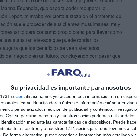
iliar, que ofrece desde dulces hasta juguetes, situado en
a Marina Española, que espera poder recuperar lo
ción López, afirmaba ver cierta tristeza en el ambiente de
uración suele proceder de sus clientes musulmanes, muy
urrones tanto para consumo propio como para llevar como
te una suma tan elevada que puede rondar los
se augura que los beneficios se vean afectados
do del negocio en un futuro, concluyendo con pesar que
Su privacidad es importante para nosotros
s 1731
socios
almacenamos y/o accedemos a información en un disposit
sonales, como identificadores únicos e información estándar enviada 
ntenido personalizado, medición de publicidad y contenido, investigaci
 volver a la vida”, “queremos pasárnoslo bien, ir a
os.
Con su permiso, nosotros y nuestros socios podemos utilizar datos 
identificación mediante las características de dispositivos. Puede hacer
 tanto adultos como los más pequeños de la casa, en los
ntimiento a nosotros y a nuestros 1731 socios para que llevemos a ca
da cada vez más preparada.
. De forma alternativa, puede acceder a información más detallada y 