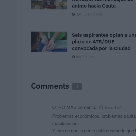
ánimo hacia Ceuta
HACE 21 HORAS
Seis aspirantes optan a un
plaza de ATS/DUE
convocada por la Ciudad
HACE 1 DÍA
Comments
1
OTRO MAS
comentó:
hace 4 años
Problemas económicos, problemas sanitario
masificación.
Y eso de que la gente está deseando que l