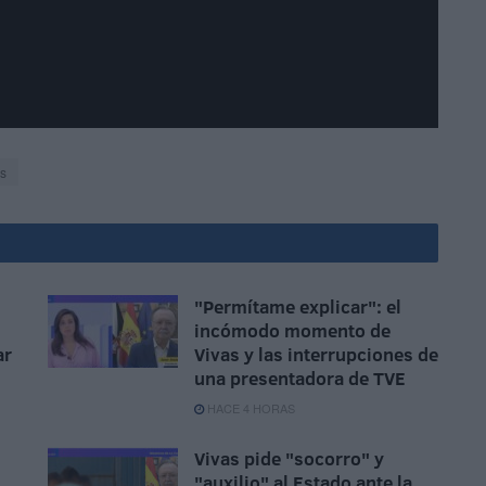
os
"Permítame explicar": el
incómodo momento de
ar
Vivas y las interrupciones de
una presentadora de TVE
HACE 4 HORAS
Vivas pide "socorro" y
"auxilio" al Estado ante la