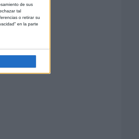
esamiento de sus
echazar tal
erencias o retirar su
vacidad" en la parte