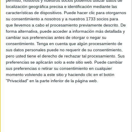
permiso, nosotros y nuestros socios podemos utilizar datos de
Día de piscina, sol y muchas sonrisas entre los rostros de
localización geográfica precisa e identificación mediante las
los allí presentes. El buen humor ha estado servido gracias
características de dispositivos. Puede hacer clic para otorgarnos
su consentimiento a nosotros y a nuestros 1733 socios para
a este grupo de 28 personas que se han predispuesto a
que llevemos a cabo el procesamiento previamente descrito. De
disfrutar de esta jornada. A partir de las 12.00 horas de
forma alternativa, puede acceder a información más detallada y
este mediodía han llegado y poco a poco se han
cambiar sus preferencias antes de otorgar o negar su
recolocado las tumbonas para así estar todos juntos y
consentimiento.
Tenga en cuenta que algún procesamiento de
sus datos personales puede no requerir de su consentimiento,
conversar los unos con los otros.
pero usted tiene el derecho de rechazar tal procesamiento. Sus
preferencias se aplicarán solo a este sitio web. Puede cambiar
Los hay quienes repiten como una de las usuarias que,
sus preferencias o retirar su consentimiento en cualquier
pese a tener prótesis de cadera a causa de una caída,
momento volviendo a este sitio y haciendo clic en el botón
regresa con más ganas que nunca. “Necesitaba esto tras
"Privacidad" en la parte inferior de la página web.
estar tanto tiempo metida en casa, que me dé el sol”,
expresa una de las usuarias. En la misma línea, Loli Ríos
comenta que “esto es estupendo y ahora nos vamos a dar
un chapuzón”.
Del mismo modo, y como
a nadie le amarga un
chapuzón en el Parque Marítimo
, los hay quienes han