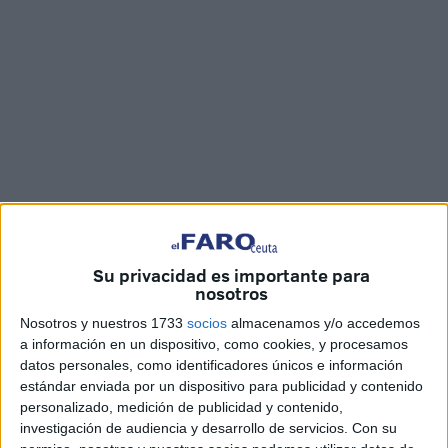
Imágenes: Jesús Galindo
Su privacidad es importante para
nosotros
Nuestros
mayores
de Ceuta vuelven al
Parque Marítimo
Nosotros y nuestros 1733
socios
almacenamos y/o accedemos
a información en un dispositivo, como cookies, y procesamos
tras dos años de pausa debido a la pandemia de la Covid-
datos personales, como identificadores únicos e información
19. Esta cita se encuentra dentro del programa de
estándar enviada por un dispositivo para publicidad y contenido
Envejecimiento Saludable que lleva a cabo la
Consejería
personalizado, medición de publicidad y contenido,
de Servicios Sociales
, a través del Centro del Mayor.
investigación de audiencia y desarrollo de servicios.
Con su