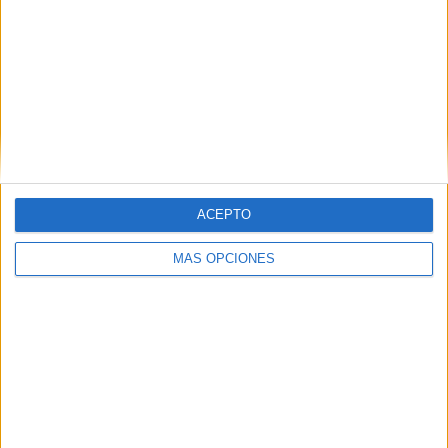
ACEPTO
Tags:
Asuntos Sociales
Mayores
Parque Marítimo
MÁS OPCIONES
Tiempo y clima
Related
Posts
Así afectan las olas de calor a la sangre y
al cerebro
HACE 1 SEMANA