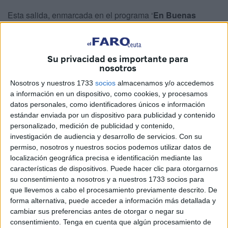
Esta salida, enmarcada en el programa ‘
En Buenas
Manos’
de la Cámara de Comercio, ha estado guiada por
los docentes Beatriz Muñoz y Daniel del Aro, quienes han
acompañado a los residentes en una experiencia que ha
Su privacidad es importante para
nosotros
sido algo más que un simple paseo al mar.
Nosotros y nuestros 1733
socios
almacenamos y/o accedemos
a información en un dispositivo, como cookies, y procesamos
datos personales, como identificadores únicos e información
estándar enviada por un dispositivo para publicidad y contenido
personalizado, medición de publicidad y contenido,
investigación de audiencia y desarrollo de servicios.
Con su
permiso, nosotros y nuestros socios podemos utilizar datos de
localización geográfica precisa e identificación mediante las
características de dispositivos. Puede hacer clic para otorgarnos
su consentimiento a nosotros y a nuestros 1733 socios para
que llevemos a cabo el procesamiento previamente descrito. De
forma alternativa, puede acceder a información más detallada y
cambiar sus preferencias antes de otorgar o negar su
consentimiento.
Tenga en cuenta que algún procesamiento de