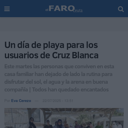
Un día de playa para los
usuarios de Cruz Blanca
Este martes las personas que conviven en esta
casa familiar han dejado de lado la rutina para
disfrutar del sol, el agua y la arena en buena
compañía | Todos han quedado encantados
Por
Eva Cerezo
22/07/2025 - 13:51