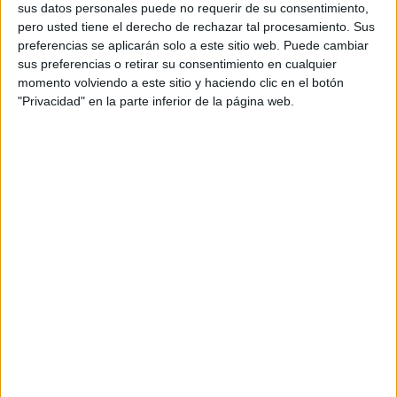
sus datos personales puede no requerir de su consentimiento,
pero usted tiene el derecho de rechazar tal procesamiento. Sus
preferencias se aplicarán solo a este sitio web. Puede cambiar
sus preferencias o retirar su consentimiento en cualquier
Un chute para mejorar su salud
momento volviendo a este sitio y haciendo clic en el botón
"Privacidad" en la parte inferior de la página web.
emocional
Para los mayores y otras personas con trastornos mentales
que conviven en
Cruz Blanca
, ha significado disfrutar de
una buena compañía
y un chute de afecto para mejorar
su salud emocional.
La actividad responde a uno de los objetivos principales
del taller: el acompañamiento a personas en situación de
dependencia, tanto en entornos institucionales como
domiciliarios, fomentando su bienestar y compartiendo
historias y vivencias.