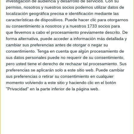
investigación de audiencia y desarrollo de servicios.
Con su
combativas del país y se creó bajo la influencia de
permiso, nosotros y nuestros socios podemos utilizar datos de
dirigentes anarquistas italianos como Errico Malatesta y
localización geográfica precisa e identificación mediante las
Ettore Mattei.
características de dispositivos. Puede hacer clic para otorgarnos
su consentimiento a nosotros y a nuestros 1733 socios para
Este reconocimiento tiene como principal objetivo resaltar
que llevemos a cabo el procesamiento previamente descrito. De
forma alternativa, puede acceder a información más detallada y
la labor de les panaderes, quienes llevan “el pan de cada
cambiar sus preferencias antes de otorgar o negar su
día” a los hogares, ámbitos educativos e incluso al rubro
consentimiento.
Tenga en cuenta que algún procesamiento de
gastronómico. De hecho, esta fue la primera asociación de
sus datos personales puede no requerir de su consentimiento,
resistencia y solidaridad de clase en el país,
pero usted tiene el derecho de rechazar tal procesamiento. Sus
preferencias se aplicarán solo a este sitio web. Puede cambiar
fundamentada en los principios de la acción directa y la
sus preferencias o retirar su consentimiento en cualquier
huelga revolucionaria. Con el tiempo, otros sindicatos se
momento volviendo a este sitio y haciendo clic en el botón
inspiraron en los principios establecidos por Mattei y
"Privacidad" en la parte inferior de la página web.
Malatesta.
Aparte de estos orígenes anarquistas de la profesión de
panadero en la era de la industrialización, lo cierto es que
el pan forma parte de los recuerdos de infancia de casi
todo el mundo. Hace miles de años el pan se convirtió en