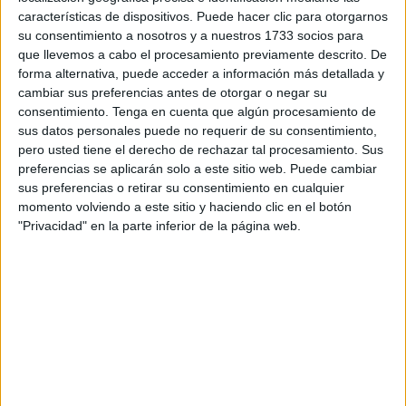
detención de dos nuevos sospechosos
.
características de dispositivos. Puede hacer clic para otorgarnos
su consentimiento a nosotros y a nuestros 1733 socios para
El caso del helicóptero dedicado al narcotráfico
está
que llevemos a cabo el procesamiento previamente descrito. De
siendo investigado
forma alternativa, puede acceder a información más detallada y
de forma conjunta por las
cambiar sus preferencias antes de otorgar o negar su
autoridades de Marruecos y España
debido a la
consentimiento.
Tenga en cuenta que algún procesamiento de
presunta dimensión transnacional de la organización
sus datos personales puede no requerir de su consentimiento,
implicada.
pero usted tiene el derecho de rechazar tal procesamiento. Sus
preferencias se aplicarán solo a este sitio web. Puede cambiar
Según fuentes cercanas a la investigación, los dos
sus preferencias o retirar su consentimiento en cualquier
arrestados habrían desempeñado
funciones de
momento volviendo a este sitio y haciendo clic en el botón
"Privacidad" en la parte inferior de la página web.
intermediación
dentro de la operación. Su detención se
suma a las actuaciones desarrolladas en las últimas
semanas por los distintos cuerpos de seguridad
desplegados en el norte de Marruecos.
Tres sospechosos fugados
Las mismas fuentes precisan que los nuevos detenidos
no