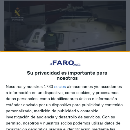
Su privacidad es importante para
Imagen de archivo
nosotros
Nosotros y nuestros 1733
socios
almacenamos y/o accedemos
a información en un dispositivo, como cookies, y procesamos
datos personales, como identificadores únicos e información
Las investigaciones sobre el intento de
tráfico
estándar enviada por un dispositivo para publicidad y contenido
personalizado, medición de publicidad y contenido,
internacional de drogas mediante helicóptero
frustrado
investigación de audiencia y desarrollo de servicios.
Con su
por la
Gendarmería Real de Marruecos
en la provincia de
permiso, nosotros y nuestros socios podemos utilizar datos de
Fahs-Anjra
continúan avanzando y han permitido la
localización geográfica precisa e identificación mediante las